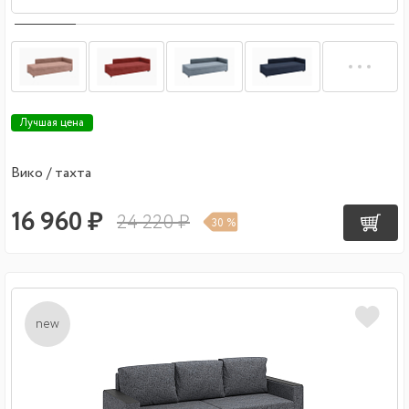
Лучшая цена
Вико / тахта
16 960 ₽
24 220 ₽
30 %
new