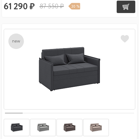
61 290 ₽
87 550 ₽
30 %
new