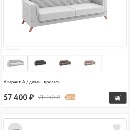
Амарант А / диван - кровать
57 400 ₽
71 740 ₽
20 %
new