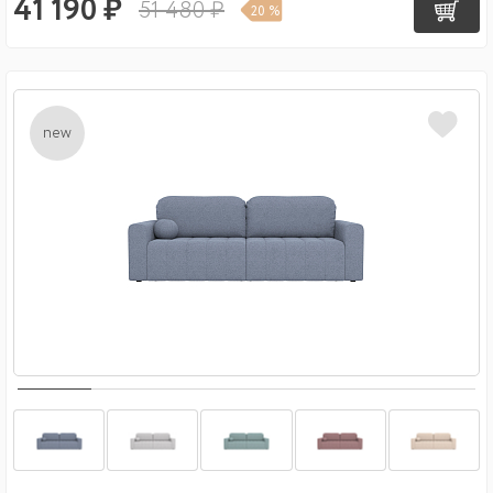
41 190 ₽
51 480 ₽
20 %
new