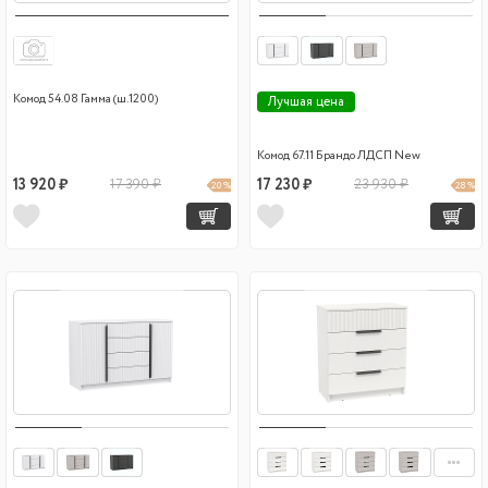
Комод 54.08 Гамма (ш.1200)
Лучшая цена
Комод 67.11 Брандо ЛДСП New
13 920 ₽
17 390 ₽
17 230 ₽
23 930 ₽
20 %
28 %