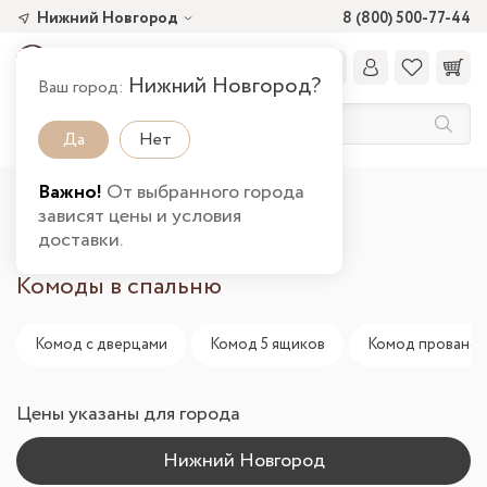
Нижний Новгород
8 (800) 500-77-44
Нижний Новгород?
Ваш город:
Да
Нет
Важно!
От выбранного города
Главная
Каталог товаров
Спальня
зависят цены и условия
Комоды в Нижнем Новгороде
доставки.
Комоды в спальню
Комод с дверцами
Комод 5 ящиков
Комод прованс
Цены указаны для города