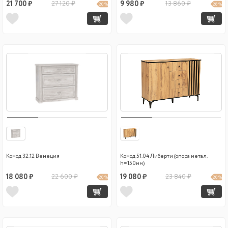
21 700 ₽
27 120 ₽
9 980 ₽
13 860 ₽
20 %
28 %
Комод 32.12 Венеция
Комод 51.04 Либерти (опора метал.
h=150мм)
18 080 ₽
22 600 ₽
19 080 ₽
23 840 ₽
20 %
20 %