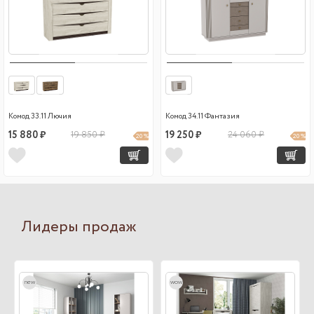
Комод 33.11 Лючия
Комод 34.11 Фантазия
15 880 ₽
19 850 ₽
19 250 ₽
24 060 ₽
20 %
20 %
Лидеры продаж
new
wow