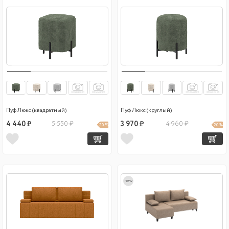
Пуф Люкс (квадратный)
Пуф Люкс (круглый)
4 440 ₽
5 550 ₽
3 970 ₽
4 960 ₽
20 %
20 %
new