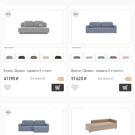
new
new
Буэно / Диван - кровать 3-х мест
Вайли / Диван - кровать 3-х местн.
41 190 ₽
51 480 ₽
51 620 ₽
64 520 ₽
20 %
20 %
new