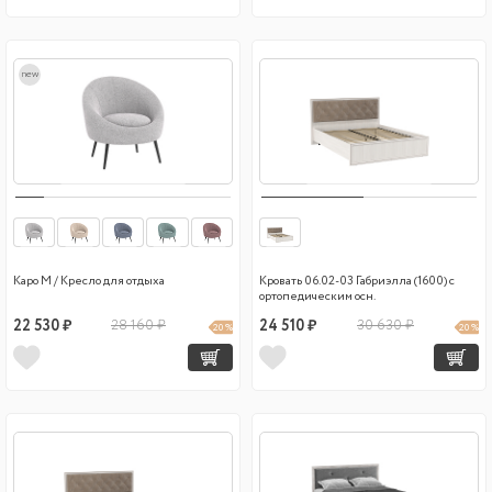
new
Каро М / Кресло для отдыха
Кровать 06.02-03 Габриэлла (1600) с
ортопедическим осн.
22 530 ₽
28 160 ₽
24 510 ₽
30 630 ₽
20 %
20 %