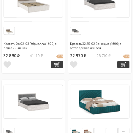
Кровать 06.02-03 Габриэлла (1600) с
Кровать 32.25-02 Венеция (1600) с
подъемным мех.
ортопедическим осн.
32 890 ₽
41 110 ₽
22 970 ₽
28 710 ₽
20 %
20 %