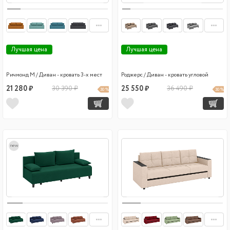
Лучшая цена
Лучшая цена
Ричмонд М / Диван - кровать 3-х мест
Роджерс / Диван - кровать угловой
21 280 ₽
30 390 ₽
25 550 ₽
36 490 ₽
30 %
30 %
new