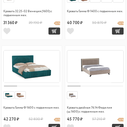
Кровать 32.25-02 Венеция (1600) с
Кровать Гамма Ф 1400 с подъемным мех.
подъемным мех.
31 360 ₽
39 190 ₽
40 700 ₽
50 870 ₽
20 %
20 %
Кровать Гамма Ф 1600 с подъемным мех.
Кровать двойная 76.14 Фиделия
(ш.1600) с подъемным мех.
42 270 ₽
52 830 ₽
45 770 ₽
57 210 ₽
20 %
20 %