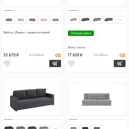
Вайли / Диван - кровать угловой
Лучшая цена
Вико / тахта
53 670 ₽
67 080 ₽
17 630 ₽
25 180 ₽
20 %
30 %