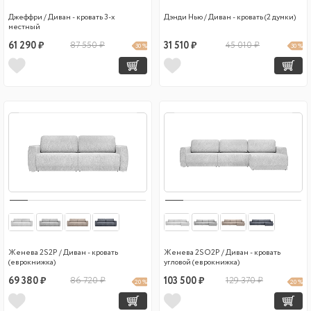
Джеффри / Диван - кровать 3-х
Дэнди Нью / Диван - кровать (2 думки)
местный
61 290 ₽
87 550 ₽
31 510 ₽
45 010 ₽
30 %
30 %
Женева 2S2P / Диван - кровать
Женева 2SO2P / Диван - кровать
(еврокнижка)
угловой (еврокнижка)
69 380 ₽
86 720 ₽
103 500 ₽
129 370 ₽
20 %
20 %