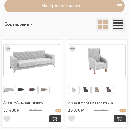
Настроить фильтр
Сортировка
new
new
Амарант А / диван - кровать
Амарант А / Кресло для отдыха
57 400 ₽
71 740 ₽
26 070 ₽
32 580 ₽
20 %
20 %