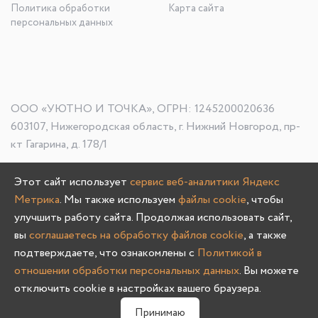
Политика обработки
Карта сайта
персональных данных
ООО «УЮТНО И ТОЧКА», ОГРН: 1245200020636
603107, Нижегородская область, г. Нижний Новгород, пр-
кт Гагарина, д. 178/1
Этот сайт использует
сервис веб-аналитики Яндекс
Метрика
. Мы также используем
файлы cookie
, чтобы
Олмеко © 2004 -
2026
улучшить работу сайта. Продолжая использовать сайт,
вы
соглашаетесь на обработку файлов cookie
, а также
подтверждаете, что ознакомлены с
Политикой в
отношении обработки персональных данных
. Вы можете
отключить cookie в настройках вашего браузера.
0
Принимаю