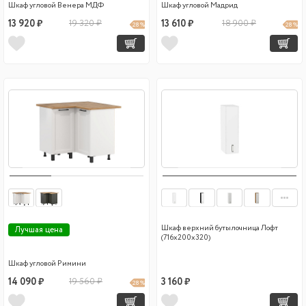
Шкаф угловой Венера МДФ
Шкаф угловой Мадрид
13 920 ₽
19 320 ₽
13 610 ₽
18 900 ₽
28 %
28 %
Шкаф верхний бутылочница Лофт
Лучшая цена
(716х200х320)
Шкаф угловой Римини
14 090 ₽
19 560 ₽
3 160 ₽
28 %