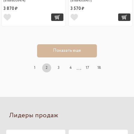
(816х600х474)
(816х450х477)
3 870 ₽
3 570 ₽
Показать еще
...
1
2
3
4
17
18
Лидеры продаж