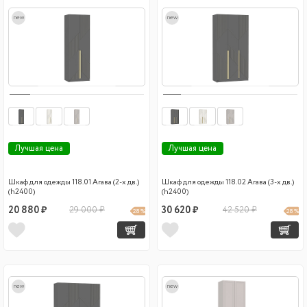
new
new
Лучшая цена
Лучшая цена
Шкаф для одежды 118.01 Агава (2-х дв.)
Шкаф для одежды 118.02 Агава (3-х дв.)
(h2400)
(h2400)
20 880 ₽
29 000 ₽
30 620 ₽
42 520 ₽
28 %
28 %
new
new