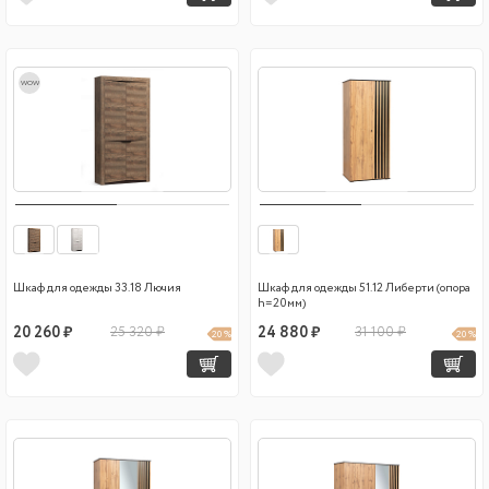
wow
Шкаф для одежды 33.18 Лючия
Шкаф для одежды 51.12 Либерти (опора
h=20мм)
20 260 ₽
25 320 ₽
24 880 ₽
31 100 ₽
20 %
20 %