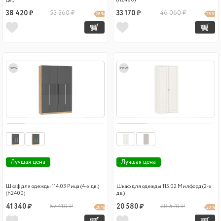
дв.)
(h2400)
38 420 ₽
53 360 ₽
33 170 ₽
46 060 ₽
28 %
28 %
new
new
Лучшая цена
Лучшая цена
Шкаф для одежды 114.03 Рица (4-х дв.)
Шкаф для одежды 115.02 Милфорд (2-х
(h2400)
дв.)
41 340 ₽
57 410 ₽
20 580 ₽
28 570 ₽
28 %
28 %