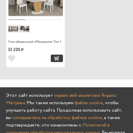
Стол обеденный «Монреаль» Тип 1
33 200 ₽
Этот сайт использует
сервис веб-аналитики Яндекс
Метрика
. Мы также используем
файлы cookie
, чтобы
улучшить работу сайта. Продолжая использовать сайт,
вы
соглашаетесь на обработку файлов cookie
, а также
Распашные шкафы от
подтверждаете, что ознакомлены с
Политикой в
отношении обработки персональных данных
. Вы можете