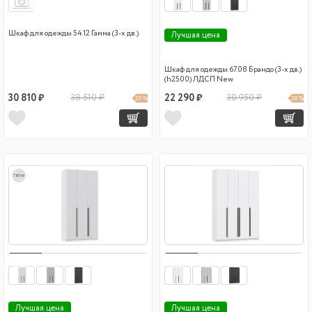
Шкаф для одежды 54.12 Гамма (3-х дв.)
Лучшая цена
Шкаф для одежды 67.08 Брандо (3-х дв.)
(h2500) ЛДСП New
30 810 ₽
38 510 ₽
22 290 ₽
30 950 ₽
20 %
28 %
new
Лучшая цена
Лучшая цена