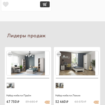
Лидеры продаж
new
wow
Набор мебели Прайм
Набор мебели Лючия
47 750 ₽
59 680 ₽
52 460 ₽
65 570 ₽
20 %
20 %