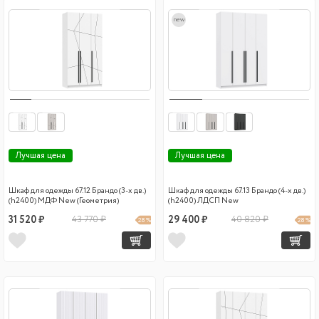
new
Лучшая цена
Лучшая цена
Шкаф для одежды 67.12 Брандо (3-х дв.)
Шкаф для одежды 67.13 Брандо (4-х дв.)
(h2400) МДФ New (Геометрия)
(h2400) ЛДСП New
31 520 ₽
43 770 ₽
29 400 ₽
40 820 ₽
28 %
28 %