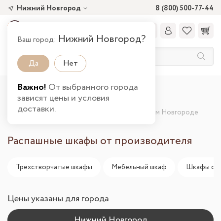
Нижний Новгород
8 (800) 500-77-44
Нижний Новгород?
Ваш город:
Да
Нет
Важно!
От выбранного города
Главная
Каталог товаров
зависят цены и условия
Шкафы и стеллажи от производителя
доставки.
Распашные шкафы от производителя в Нижнем Новгороде
Распашные шкафы от производителя
Трехстворчатые шкафы
Мебельный шкаф
Шкафы со 
Цены указаны для города