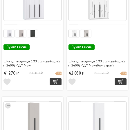
Лучшая цена
Лучшая цена
Шкаф для одежды 67.13 Брандо (4-х дв.)
Шкаф для одежды 67.13 Брандо (4-х дв.)
(h2400) МДФ New
(h2400) МДФ New (Геометрия)
41 270 ₽
57 310 ₽
42 030 ₽
58 370 ₽
28 %
28 %
new