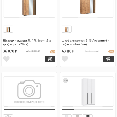
Шкаф для одежды 51.14 Либерти (3-х
Шкаф для одежды 51.15 Либерти (4-х
дв.) (опора h=20мм)
дв.) (опора h=20мм)
36 070 ₽
45 080 ₽
43 110 ₽
53 880 ₽
20 %
20 %
new