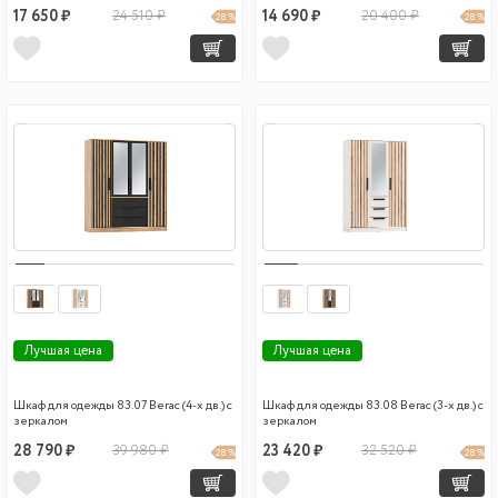
17 650 ₽
24 510 ₽
14 690 ₽
20 400 ₽
28 %
28 %
Лучшая цена
Лучшая цена
Шкаф для одежды 83.07 Вегас (4-х дв.) с
Шкаф для одежды 83.08 Вегас (3-х дв.) с
зеркалом
зеркалом
28 790 ₽
39 980 ₽
23 420 ₽
32 520 ₽
28 %
28 %