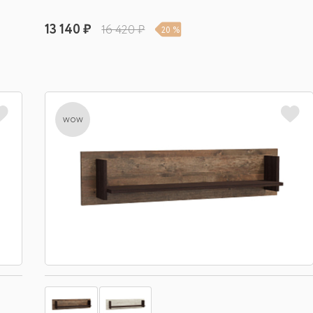
13 140 ₽
16 420 ₽
20 %
wow