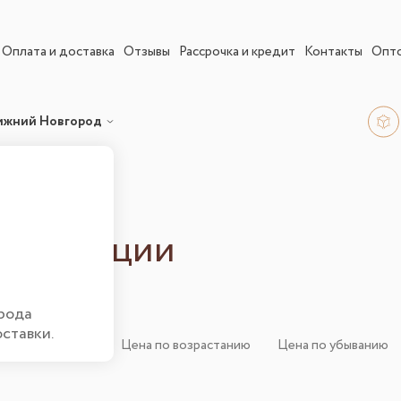
Оплата и доставка
Отзывы
Рассрочка и кредит
Контакты
Опт
ижний Новгород
ие в акции
рода
оставки.
ортировка
:
Цена по возрастанию
Цена по убыванию