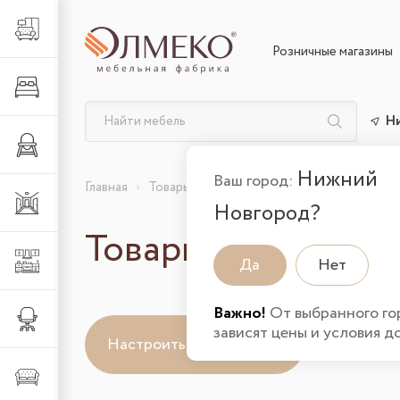
Гостиная
Розничные магазины
Спальня
Н
Детская
Нижний
Ваш город:
Главная
Товары участвующие в акции
Прихожая
Новгород?
Товары участвующ
Кухня
Да
Нет
Важно!
От выбранного го
Офис
зависят цены и условия д
Настроить фильтр
С
Мягкая