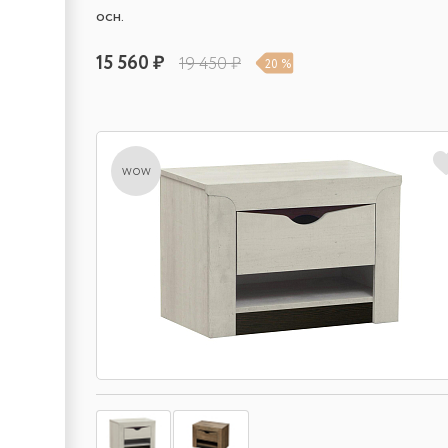
осн.
15 560 ₽
19 450 ₽
20 %
wow