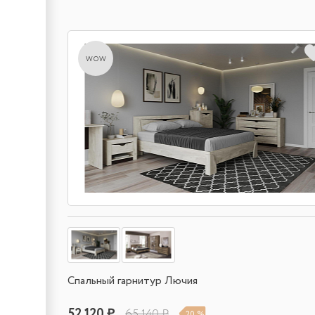
wow
Спальный гарнитур Лючия
52 120 ₽
65 140 ₽
20 %