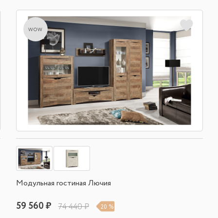
wow
Модульная гостиная Лючия
59 560 ₽
74 440 ₽
20 %