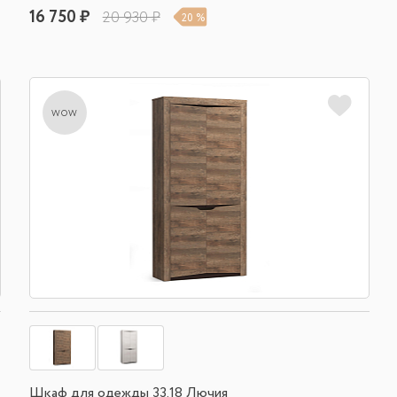
16 750 ₽
20 930 ₽
20 %
wow
Шкаф для одежды 33.18 Лючия