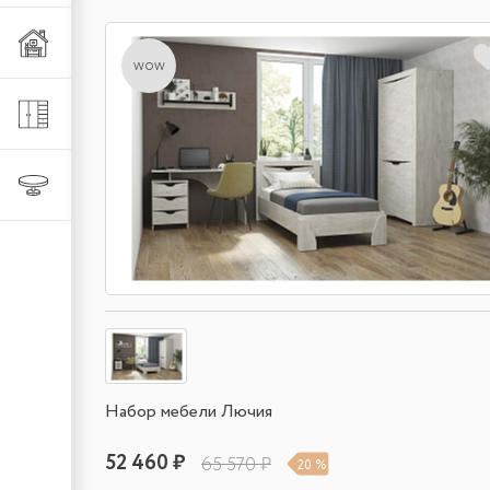
Мебель из металла
wow
Шкафы и стеллажи
Столы и стулья
Набор мебели Лючия
52 460 ₽
65 570 ₽
20 %