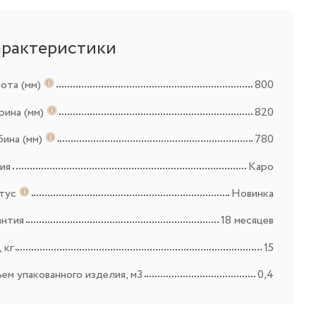
арактеристики
ота (мм)
800
ина (мм)
820
бина (мм)
780
ия
Каро
тус
Новинка
антия
18 месяцев
 кг
15
ем упакованного изделия, м3
0,4