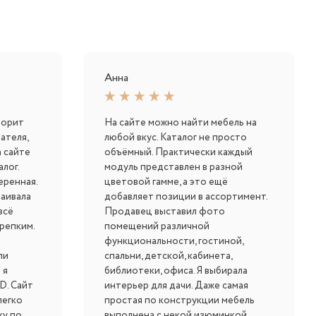
Анна
ворит
На сайте можно найти мебель на
ателя,
любой вкус. Каталог не просто
 сайте
объёмный. Практически каждый
лог.
модуль представлен в разной
еренная.
цветовой гамме, а это ещё
раивала
добавляет позиции в ассортимент.
всё
Продавец выставил фото
репким.
помещений различной
функциональности, гостиной,
ли
спальни, детской, кабинета,
 я
библиотеки, офиса. Я выбирала
D. Сайт
интерьер для дачи. Даже самая
легко
простая по конструкции мебель
ку по
выполнена с некой изюминкой.