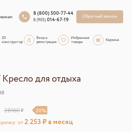
8 (800) 500-77-44
Обратный звонок
овикам
014-67-19
8 (905)
3D
Вход и
Избранные
Корзина
конструктор
регистрация
товары
/ Кресло для отдыха
38
28160
20%
2 253
₽ в месяц
рочку: от