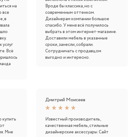
иться на
Вроде бы классика, но с
о все
современным оттенком.
, в
Дизайнерам компании большое
ивала
спасибо. У меня всё получилось
ошло
выбрать в этом интернет-магазине.
вку.
Доставили мебель в указанные
 услуг
сроки, занесли, собрали.
те. Всё
Сотрудничать с продавцом
 пришлось
выгодно и интересно.
манда
Дмитрий Моисеев
о купить
Известный производитель,
 от
качественная мебель, стильные
я. Мне
дизайнерские аксессуары. Сайт