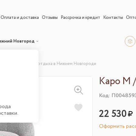
Оплата и доставка
Отзывы
Рассрочка и кредит
Контакты
Опт
ижний Новгород
аро М / Кресло для отдыха в Нижнем Новгороде
Каро М 
Код: П004859
рода
22 530
оставки.
Оформить расс