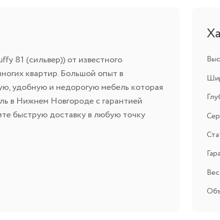
Х
ffy 81 (сильвер)) от известного
Выс
ногих квартир. Большой опыт в
Шир
ую, удобную и недорогую мебель которая
Глу
ль в Нижнем Новгороде с гарантией
ите быструю доставку в любую точку
Сер
Ста
Гар
Вес,
Объ