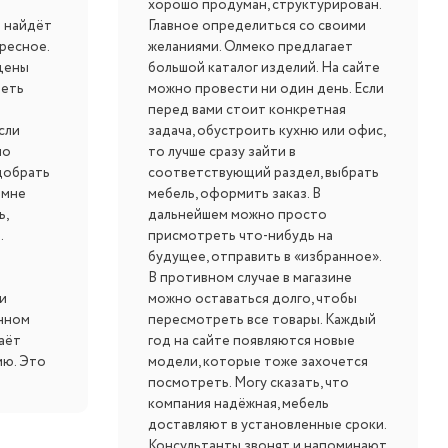
хорошо продуман, структурирован.
 найдёт
Главное определиться со своими
ресное.
желаниями. Олмеко предлагает
цены
большой каталог изделий. На сайте
реть
можно провести ни один день. Если
перед вами стоит конкретная
сли
задача, обустроить кухню или офис,
но
то лучше сразу зайти в
добрать
соответствующий раздел, выбрать
 мне
мебель, оформить заказ. В
ь,
дальнейшем можно просто
.
присмотреть что-нибудь на
будущее, отправить в «избранное».
В противном случае в магазине
и
можно оставаться долго, чтобы
нном
пересмотреть все товары. Каждый
аёт
год на сайте появляются новые
ию. Это
модели, которые тоже захочется
посмотреть. Могу сказать, что
компания надёжная, мебель
доставляют в установленные сроки.
Консультанты звонят и напоминают