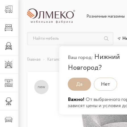
Гостиная
Розничные магазины
Спальня
Н
Детская
Нижний
Ваш город:
Главная
Каталог товаров
Мягкая
Кресла
К
Прихожая
Новгород?
Кухня
Да
Нет
new
Важно!
От выбранного го
Офис
зависят цены и условия д
Мягкая