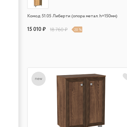
Комод 51.05 Либерти (опора метал. h=150мм)
15 010 ₽
18 760 ₽
20 %
new