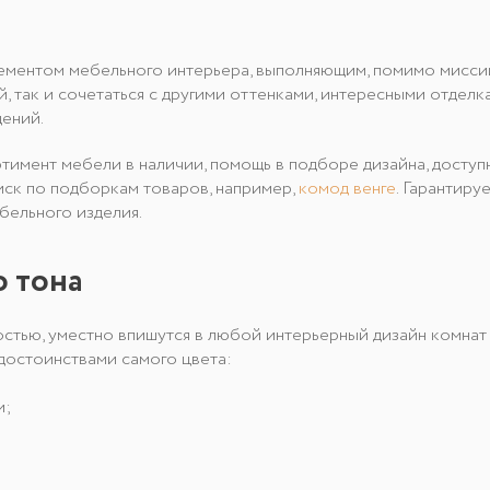
ементом мебельного интерьера, выполняющим, помимо миссии
й, так и сочетаться с другими оттенками, интересными отде
ений.
нт мебели в наличии, помощь в подборе дизайна, доступные 
иск по подборкам товаров, например,
комод венге
. Гарантир
бельного изделия.
 тона
тью, уместно впишутся в любой интерьерный дизайн комнат ра
 достоинствами самого цвета:
и;