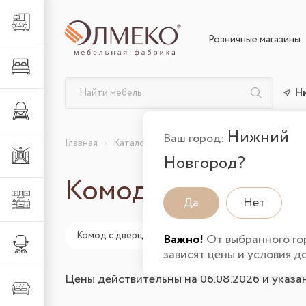
Гостиная
Розничные магазины
Спальня
Н
Детская
Нижний
Ваш город:
Главная
Каталог товаров
Спальня
Комоды
Прихожая
Новгород?
Комоды черные
Кухня
Да
Нет
Комод с дверцами
Комод 5 ящиков
Ком
Важно!
От выбранного го
Офис
зависят цены и условия д
Цены действительны на 06.08.2026 и указа
Мягкая