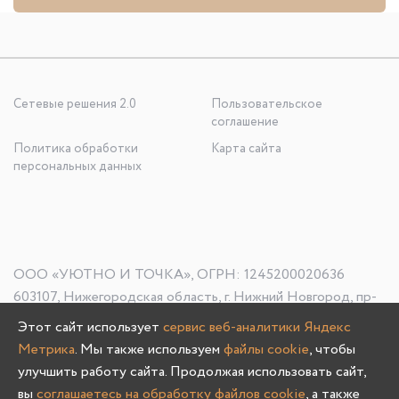
Сетевые решения 2.0
Пользовательское
соглашение
Политика обработки
Карта сайта
персональных данных
ООО «УЮТНО И ТОЧКА», ОГРН: 1245200020636
603107, Нижегородская область, г. Нижний Новгород, пр-
кт Гагарина, д. 178/1
Этот сайт использует
сервис веб-аналитики Яндекс
Метрика
. Мы также используем
файлы cookie
, чтобы
улучшить работу сайта. Продолжая использовать сайт,
вы
соглашаетесь на обработку файлов cookie
, а также
Олмеко © 2004 -
2026