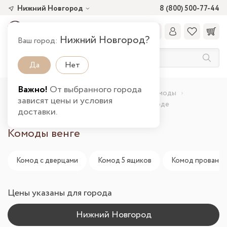
Нижний Новгород
8 (800) 500-77-44
Нижний Новгород?
Ваш город:
Да
Нет
Важно!
От выбранного города
Главная
Каталог товаров
Спальня
Комоды
зависят цены и условия
Подборки
Комод венге в Нижнем Новгороде
доставки.
Комоды венге
Комод с дверцами
Комод 5 ящиков
Комод прованс
Цены указаны для города