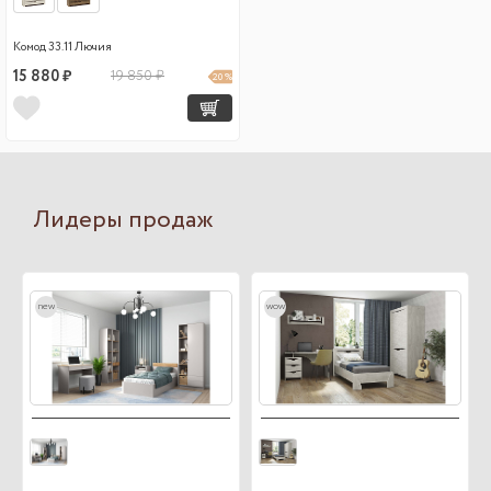
Комод 33.11 Лючия
15 880 ₽
19 850 ₽
20 %
Лидеры продаж
new
wow