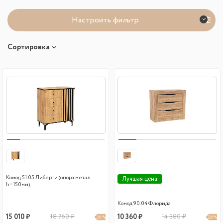
Настроить фильтр
Сортировка
Комод 51.05 Либерти (опора метал.
Лучшая цена
h=150мм)
Комод 90.04 Флорида
15 010 ₽
18 760 ₽
10 360 ₽
14 380 ₽
20 %
28 %