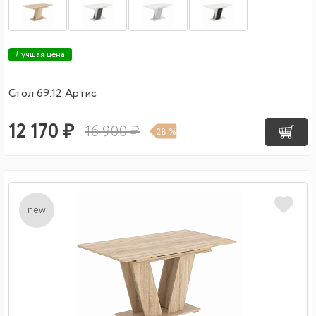
Лучшая цена
Стол 69.12 Артис
12 170 ₽
16 900 ₽
28 %
new