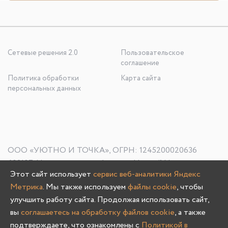
Сетевые решения 2.0
Пользовательское
соглашение
Политика обработки
Карта сайта
персональных данных
ООО «УЮТНО И ТОЧКА», ОГРН: 1245200020636
603107, Нижегородская область, г. Нижний Новгород, пр-
Этот сайт использует
сервис веб-аналитики Яндекс
кт Гагарина, д. 178/1
Метрика
. Мы также используем
файлы cookie
, чтобы
улучшить работу сайта. Продолжая использовать сайт,
вы
соглашаетесь на обработку файлов cookie
, а также
Олмеко © 2004 -
2026
подтверждаете, что ознакомлены с
Политикой в