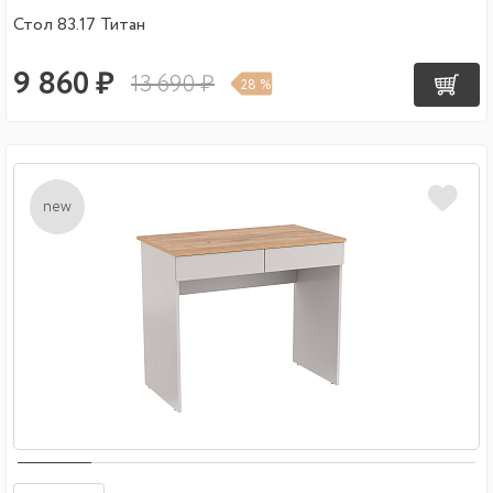
Стол 83.17 Титан
9 860 ₽
13 690 ₽
28 %
new