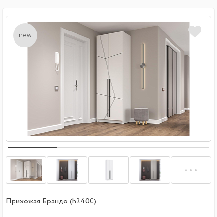
new
Прихожая Брандо (h2400)