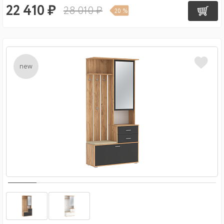
22 410 ₽
28 010 ₽
20 %
new