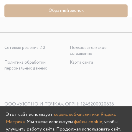
Обратный звонок
Сетевые решения 2.0
Пользовательское
соглашение
Политика обработки
Карта сайта
персональных данных
ООО «УЮТНО И ТОЧКА», ОГРН: 1245200020636
603107, Нижегородская область, г. Нижний Новгород, пр-
Этот сайт использует
сервис веб-аналитики Яндекс
кт Гагарина, д. 178/1
Метрика
. Мы также используем
файлы cookie
, чтобы
улучшить работу сайта. Продолжая использовать сайт,