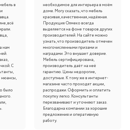
мебель в
необходимое для интерьера в моём
ли
доме. Могу сказать, что мебель
авца.
красивая, качественная, надёжная.
не, всё
Продукция Олмеко всегда
ирали.
выделяется на фоне товаров других
вца,
производителей. На сайте можно
узнать, что производитель отмечен
а нам
многочисленными призами и
ней.
наградами. Это внушает доверие.
каз,
Мебель сертифицирована,
чкой. С
производитель даёт на неё
ьтанты,
гарантию. Цены недорогие,
 нюансы,
доступные. К тому же в интернет-
магазине часто проходят акции,
о было
распродажи. Оформить и оплатить
шного.
покупку легко. Консультанты
ли,
перезванивают и уточняют заказ.
ь.
Благодарна компании за хорошие
предложения и оперативную
работу.