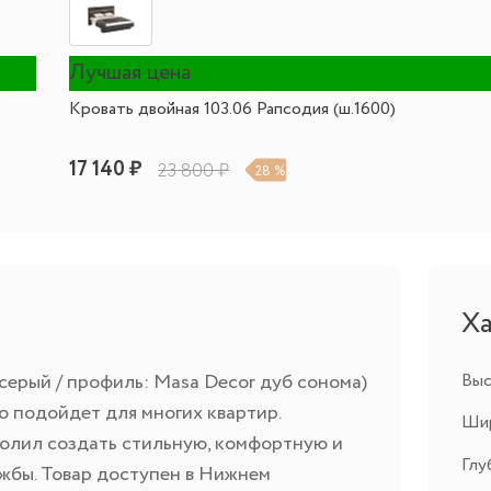
Лучшая цена
Кровать двойная 103.06 Рапсодия (ш.1600)
17 140 ₽
23 800 ₽
28 %
Х
серый / профиль: Masa Decor дуб сонома)
Выс
 подойдет для многих квартир.
Шир
олил создать стильную, комфортную и
Глу
жбы. Товар доступен в Нижнем