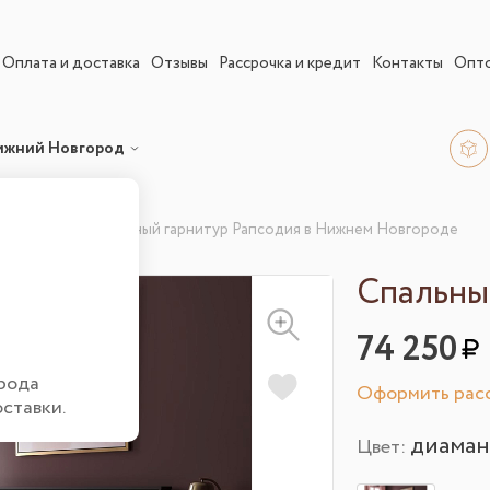
Оплата и доставка
Отзывы
Рассрочка и кредит
Контакты
Опт
ижний Новгород
гарнитуры
Спальный гарнитур Рапсодия в Нижнем Новгороде
Спальны
74 250
рода
Оформить расс
оставки.
диаман
Цвет: