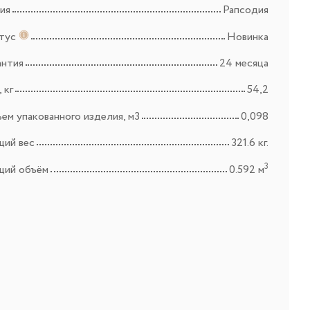
ия
Рапсодия
тус
Новинка
антия
24 месяца
 кг
54,2
ем упакованного изделия, м3
0,098
ий вес
321.6 кг.
3
ий объём
0.592 м