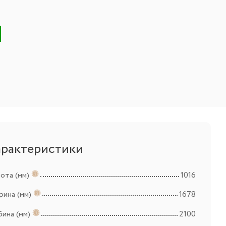
арактеристики
ота (мм)
1016
ина (мм)
1678
бина (мм)
2100