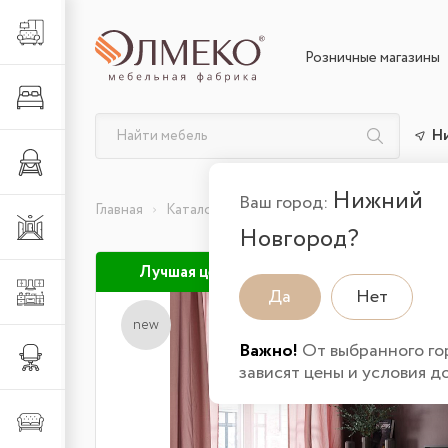
Гостиная
Розничные магазины
Спальня
Н
Детская
Нижний
Ваш город:
Главная
Каталог товаров
Спальня
Спальные 
Прихожая
Новгород?
Лучшая цена
Кухня
Да
Нет
new
Важно!
От выбранного го
Офис
зависят цены и условия д
Мягкая