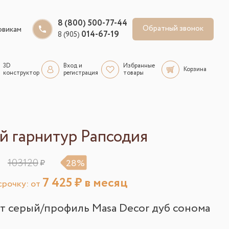
8 (800) 500-77-44
Обратный звонок
овикам
014-67-19
8 (905)
3D
Вход и
Избранные
Корзина
конструктор
регистрация
товары
й гарнитур Рапсодия
103120
28%
7 425
₽ в месяц
рочку: от
т серый/профиль Masa Decor дуб сонома