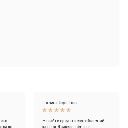
Полина Горшкова
меко
На сайте представлен объёмный
ства во
каталог. Я нашла в нём всё