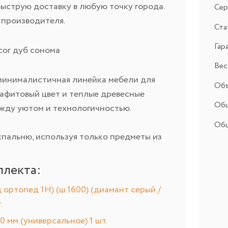
быструю доставку в любую точку города.
Сер
 производителя.
Ста
Гар
cor дуб сонома
Вес,
минималистичная линейка мебели для
Объ
графитовый цвет и теплые древесные
Общ
жду уютом и технологичностью.
Общ
пальню, используя только предметы из
плекта:
 ортопед 1Н) (ш.1600) (диамант серый /
.
мм (универсальное) 1 шт.