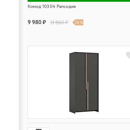
Комод 103.04 Рапсодия
9 980 ₽
13 860 ₽
28 %