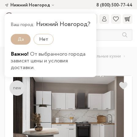
Нижний Новгород
8 (800) 500-77-44
Нижний Новгород?
Ваш город:
Да
Нет
Важно!
От выбранного города
Главная
Каталог товаров
Кухня
Модульные кухни
зависят цены и условия
Кухня Аризона в Нижнем Новгороде
доставки.
new