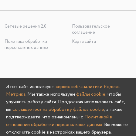
Сетевые решения 2.0
Пользовательское
соглашение
Политика обработки
Карта сайта
персональных данных
ООО «УЮТНО И ТОЧКА», ОГРН: 1245200020636
Этот сайт использует
сервис веб-аналитики Яндекс
603107, Нижегородская область, г. Нижний Новгород, пр-
Метрика
. Мы также используем
файлы cookie
, чтобы
кт Гагарина, д. 178/1
улучшить работу сайта. Продолжая использовать сайт,
вы
соглашаетесь на обработку файлов cookie
, а также
подтверждаете, что ознакомлены с
Политикой в
отношении обработки персональных данных
. Вы можете
Олмеко © 2004 -
2026
отключить cookie в настройках вашего браузера.