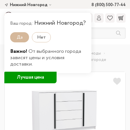
Нижний Новгород
8 (800) 500-77-44
Нижний Новгород?
Ваш город:
Да
Нет
Важно!
От выбранного города
Главная
Каталог товаров
Спальня
Комоды
зависят цены и условия
Комод 67.11 Брандо ЛДСП New в Нижнем Новгороде
доставки.
Лучшая цена