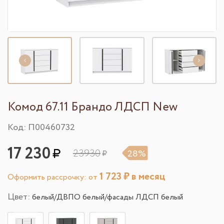
Комод 67.11 Брандо ЛДСП New
Код: П00460732
17 230
23930
28%
1 723
₽ в месяц
Оформить рассрочку: от
Цвет:
белый/ДВПО белый/фасады ЛДСП белый