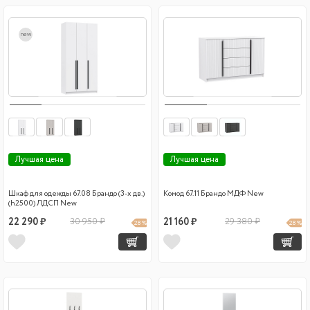
new
Лучшая цена
Лучшая цена
Шкаф для одежды 67.08 Брандо (3-х дв.)
Комод 67.11 Брандо МДФ New
(h2500) ЛДСП New
22 290 ₽
30 950 ₽
21 160 ₽
29 380 ₽
28 %
28 %