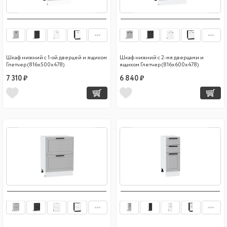
Шкаф нижний с 1-ой дверцей и ящиком
Шкаф нижний с 2-мя дверцами и
Глетчер (816х500х478)
ящиком Глетчер (816х600х478)
7 310 ₽
6 840 ₽