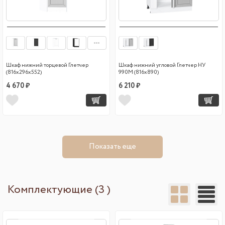
Шкаф нижний торцевой Глетчер
Шкаф нижний угловой Глетчер НУ
(816х296х552)
990М (816х890)
4 670 ₽
6 210 ₽
Показать еще
Комплектующие (3 )