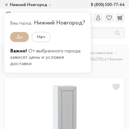
Нижний Новгород
8 (800) 500-77-44
Нижний Новгород?
Ваш город:
Да
Нет
Важно!
От выбранного города
Главная
Каталог товаров
Кухня
Шкафы навесные
зависят цены и условия
Шкаф верхний с 1-ой дверцей Глетчер (920х300х318) в Нижнем
доставки.
Новгороде