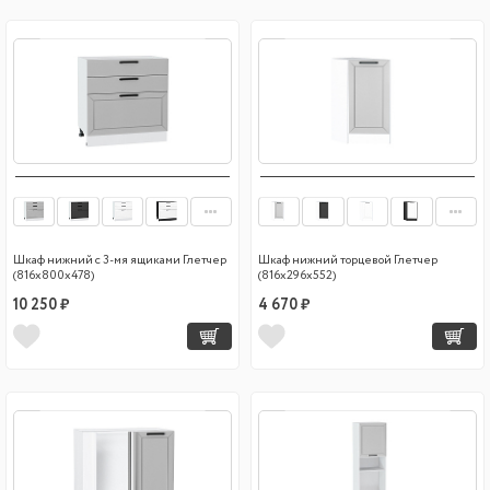
Шкаф нижний с 3-мя ящиками Глетчер
Шкаф нижний торцевой Глетчер
(816х800х478)
(816х296х552)
10 250 ₽
4 670 ₽