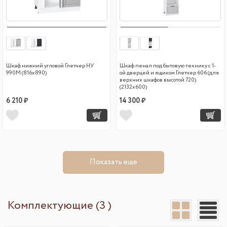
Шкаф нижний угловой Глетчер НУ
Шкаф пенал под бытовую технику с 1-
990М (816х890)
ой дверцей и ящиком Глетчер 606 (для
верхних шкафов высотой 720)
(2132х600)
6 210 ₽
14 300 ₽
Показать еще
Комплектующие (3 )