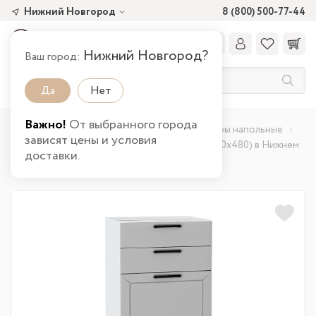
Нижний Новгород
8 (800) 500-77-44
Нижний Новгород?
Ваш город:
Да
Нет
Важно!
От выбранного города
Главная
Каталог товаров
Кухня
Шкафы напольные
зависят цены и условия
Шкаф нижний с 3-мя ящиками Глетчер (816х600х480) в Нижнем
доставки.
Новгороде