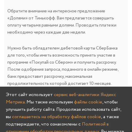
Обратите внимание на интересное предложение
«Долями» от Тинькофф. Вам предлагается совершить
оплату четырьмя равными долями. Проводить платежи
необходимо через каждые две недели.
Нужно быть обладателем дебетовой карты СберБанка
для того, чтобы иметь возможность принять участие в
программе «Покупай со Сбером» и получить рассрочку.
После одобрения запроса, поданного в онлайн режиме,
банк предоставит рассрочку, максимальная
продолжительность которой достигает 10 месяцев.
Рассрочки удобны тем, что платеж растягивается во
Этот сайт использует
сервис веб-аналитики Яндекс
времени, но за обслуживание заемных средств, платить не
Метрика
. Мы также используем
файлы cookie
, чтобы
приходится. Таким образом, существенно снижается
улучшить работу сайта. Продолжая использовать сайт,
нагрузка на семейный бюджет. Наши клиенты все чаще
вы
соглашаетесь на обработку файлов cookie
, а также
прибегают именно к этой форме оплаты.
подтверждаете, что ознакомлены с
Политикой в
отношении обработки персональных данных
. Вы можете