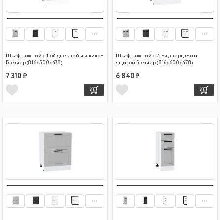
Шкаф нижний с 1-ой дверцей и ящиком
Шкаф нижний с 2-мя дверцами и
Глетчер (816х500х478)
ящиком Глетчер (816х600х478)
7 310 ₽
6 840 ₽