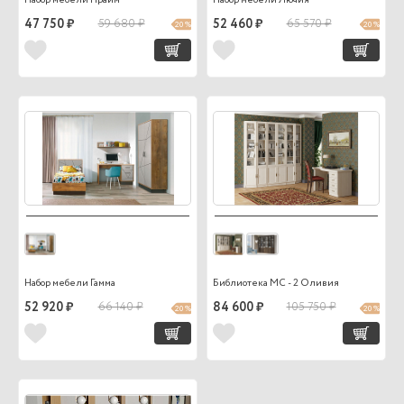
47 750 ₽
59 680 ₽
52 460 ₽
65 570 ₽
20 %
20 %
Набор мебели Гамма
Библиотека МС - 2 Оливия
52 920 ₽
66 140 ₽
84 600 ₽
105 750 ₽
20 %
20 %