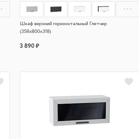
Шкаф верхний горизонтальный Глетчер
(358х800х318)
3 890 ₽