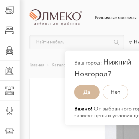
Гостиная
Розничные магазины
Спальня
Н
Детская
Нижний
Ваш город:
Главная
Каталог товаров
Кухня
Шкафы напо
Прихожая
Новгород?
Кухня
Да
Нет
Важно!
От выбранного го
Офис
зависят цены и условия д
Мягкая