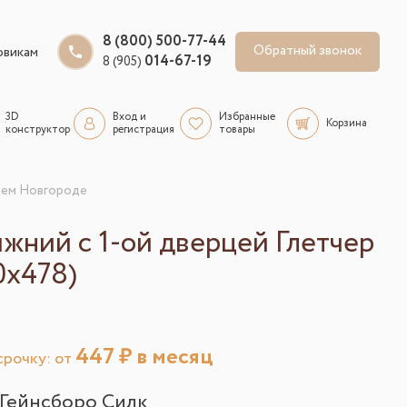
8 (800) 500-77-44
Обратный звонок
овикам
014-67-19
8 (905)
3D
Вход и
Избранные
Корзина
конструктор
регистрация
товары
жнем Новгороде
жний с 1-ой дверцей Глетчер
0х478)
447
₽ в месяц
рочку: от
Гейнсборо Силк