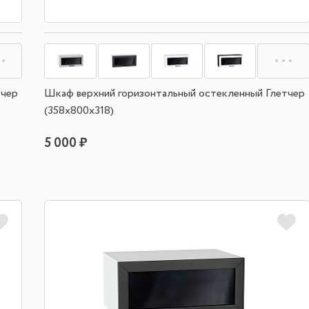
тчер
Шкаф верхний горизонтальный остекленный Глетчер
(358х800х318)
5 000 ₽