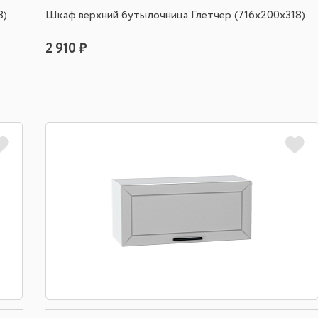
8)
Шкаф верхний бутылочница Глетчер (716х200х318)
2 910 ₽