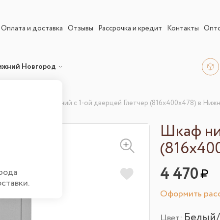
Оплата и доставка
Отзывы
Рассрочка и кредит
Контакты
Опт
ижний Новгород
льные
Шкаф нижний с 1-ой дверцей Глетчер (816х400х478) в Ни
Шкаф ни
(816х40
4 470
рода
оставки.
Оформить расс
Белый/
Цвет: