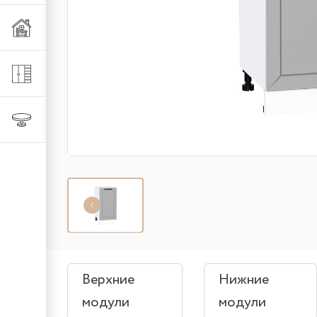
Мебель из металла
Шкафы и стеллажи
Столы и стулья
Верхние
Нижние
модули
модули