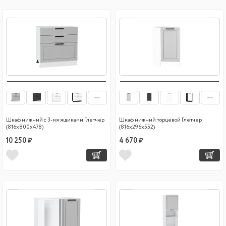
Шкаф нижний с 3-мя ящиками Глетчер
Шкаф нижний торцевой Глетчер
(816х800х478)
(816х296х552)
10 250 ₽
4 670 ₽