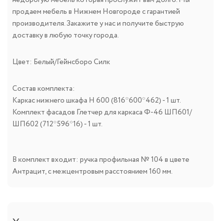
продаем мебель в Нижнем Новгороде с гарантией
производителя. Закажите у нас и получите быструю
доставку в любую точку города.
Цвет: Белый/Гейнсборо Силк
Состав комплекта:
Каркас нижнего шкафа Н 600 (816*600*462) - 1 шт.
Комплект фасадов Глетчер для каркаса Ф-46 ШП601/
ШП602 (712*596*16) - 1 шт.
В комплект входит: ручка профильная № 104 в цвете
Антрацит, с межцентровым расстоянием 160 мм.