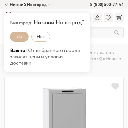
Нижний Новгород
8 (800) 500-77-44
Нижний Новгород?
Ваш город:
Да
Нет
Важно!
От выбранного города
Главная
Каталог товаров
Кухня
Шкафы напольные
зависят цены и условия
Шкаф нижний с 1-ой дверцей Глетчер (816х600х478) в Нижнем
доставки.
Новгороде