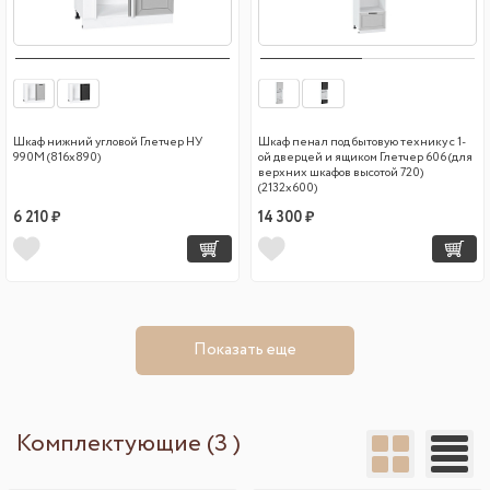
Шкаф нижний угловой Глетчер НУ
Шкаф пенал под бытовую технику с 1-
990М (816х890)
ой дверцей и ящиком Глетчер 606 (для
верхних шкафов высотой 720)
(2132х600)
6 210 ₽
14 300 ₽
Показать еще
Комплектующие (3 )