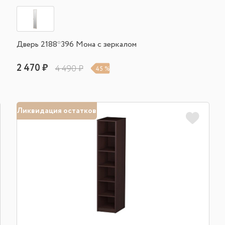
Дверь 2188*396 Мона с зеркалом
2 470 ₽
4 490 ₽
45 %
Ликвидация остатков