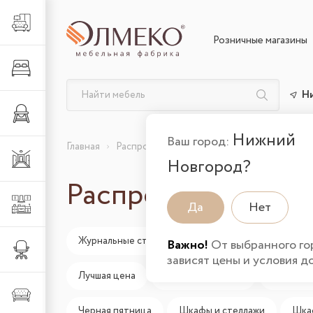
Гостиная
Розничные магазины
Спальня
Н
Детская
Нижний
Ваш город:
Главная
Распродажа
Прихожая
Новгород?
Распродажа мебел
Кухня
Да
Нет
Журнальные столики
Зеркала
Комплект
Важно!
От выбранного го
Офис
зависят цены и условия д
Лучшая цена
Мебель в наличии
Обувниц
Мягкая
Черная пятница
Шкафы и стеллажи
Шка