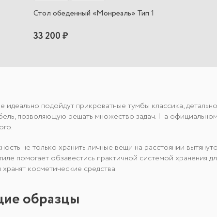
Стол обеденный «Монреаль» Тип 1
33 200 ₽
е идеально подойдут прикроватные тумбы классика, детальн
ебель, позволяющую решать множество задач. На официально
ого.
ность не только хранить личные вещи на расстоянии вытянутой
тиле помогает обзавестись практичной системой хранения д
 хранят косметические средства.
ящие образцы