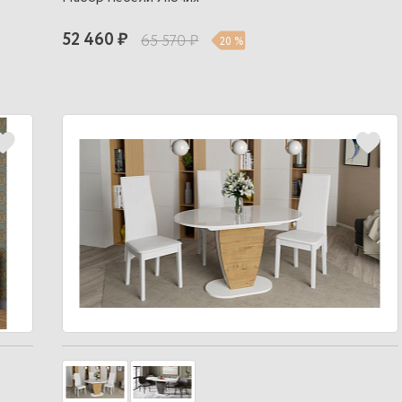
52 460 ₽
65 570 ₽
20 %