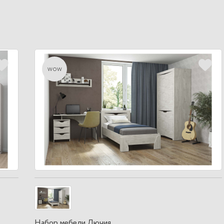
wow
Набор мебели Лючия