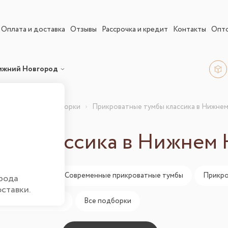
Оплата и доставка
Отзывы
Рассрочка и кредит
Контакты
Опт
ижний Новгород
кроватные
Подборки
Прикроватные тумбы классика в Нижне
бы классика в Нижнем
мбы классика
Современные прикроватные тумбы
Прикро
рода
оставки.
бы 30 см (аналоги)
Все подборки