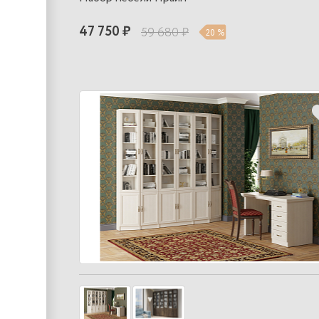
47 750 ₽
59 680 ₽
20 %