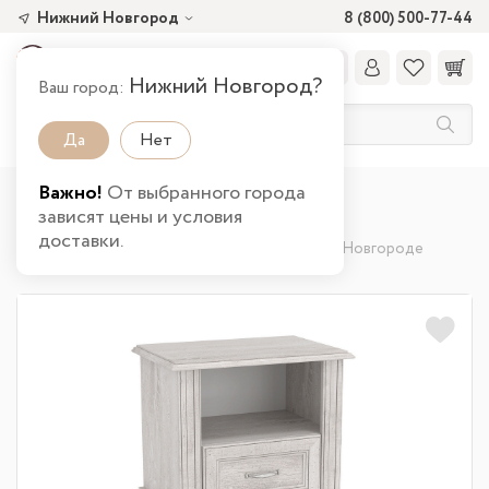
Нижний Новгород
8 (800) 500-77-44
Нижний Новгород?
Ваш город:
Да
Нет
Важно!
От выбранного города
Главная
Каталог товаров
Спальня
зависят цены и условия
Тумбы прикроватные
доставки.
Тумба прикроватная 32.17 Венеция в Нижнем Новгороде