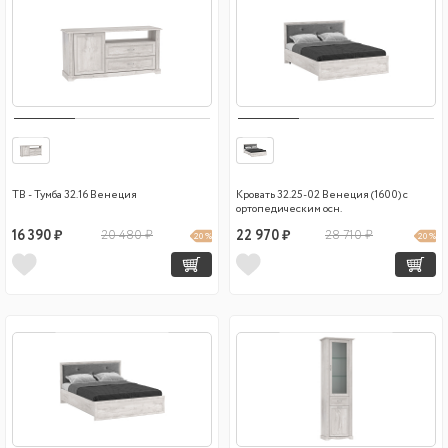
ТВ - Тумба 32.16 Венеция
Кровать 32.25-02 Венеция (1600) с
ортопедическим осн.
16 390 ₽
20 480 ₽
22 970 ₽
28 710 ₽
20 %
20 %