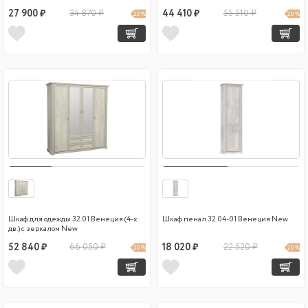
27 900 ₽
34 870 ₽
44 410 ₽
55 510 ₽
20 %
20 %
Шкаф для одежды 32.01 Венеция (4-х
Шкаф пенал 32.04-01 Венеция New
дв.) с зеркалом New
52 840 ₽
66 050 ₽
18 020 ₽
22 520 ₽
20 %
20 %