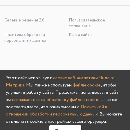
Сетевые решения 2.0
Пользовательское
соглашение
Политика обработки
Карта сайта
персональных данных
ООО «УЮТНО И ТОЧКА», ОГРН: 1245200020636
Этот сайт использует
сервис веб-аналитики Яндекс
603107, Нижегородская область, г. Нижний Новгород, пр-
Метрика
. Мы также используем
файлы cookie
, чтобы
кт Гагарина, д. 178/1
улучшить работу сайта. Продолжая использовать сайт,
вы
соглашаетесь на обработку файлов cookie
, а также
подтверждаете, что ознакомлены с
Политикой в
отношении обработки персональных данных
. Вы можете
Олмеко © 2004 -
2026
отключить cookie в настройках вашего браузера.
0