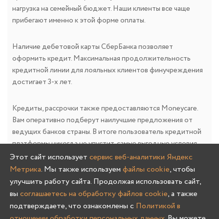
нагрузка на семейный бюджет. Наши клиенты все чаще
прибегают именно к этой форме оплаты.
Наличие дебетовой карты СберБанка позволяет
оформить кредит. Максимальная продолжительность
кредитной линии для лояльных клиентов финучреждения
достигает 3-х лет.
Кредиты, рассрочки также предоставляются Moneycare.
Вам оперативно подберут наилучшие предложения от
ведущих банков страны. В итоге пользователь кредитной
платформы никогда не упустит, самые выгодные условия
сотрудничества на текущий момент времени.
Этот сайт использует
сервис веб-аналитики Яндекс
Метрика
. Мы также используем
файлы cookie
, чтобы
улучшить работу сайта. Продолжая использовать сайт,
вы
соглашаетесь на обработку файлов cookie
, а также
подтверждаете, что ознакомлены с
Политикой в
отношении обработки персональных данных
. Вы можете