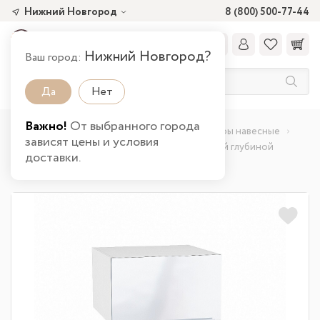
Нижний Новгород
8 (800) 500-77-44
Нижний Новгород?
Ваш город:
Да
Нет
Важно!
От выбранного города
Главная
Каталог товаров
Кухня
Шкафы навесные
зависят цены и условия
Шкаф верхний горизонтальный с увеличенной глубиной
доставки.
Фьюжн (358х600х576) в Нижнем Новгороде