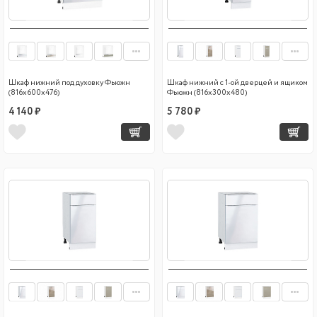
Шкаф нижний под духовку Фьюжн
Шкаф нижний с 1-ой дверцей и ящиком
(816х600х476)
Фьюжн (816х300х480)
4 140 ₽
5 780 ₽