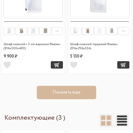
Шкаф нижний с 3-мя ящиками Фьюжн
Шкаф нижний торцевой Фьюжн
(816х500х480)
(816х296х554)
9 900 ₽
5 130 ₽
Показать еще
Комплектующие (3 )