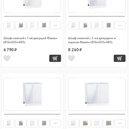
Шкаф нижний с 1-ой дверцей Фьюжн
Шкаф нижний с 2-мя дверцами и
(816х600х480)
ящиком Фьюжн (816х600х480)
6 790 ₽
8 240 ₽