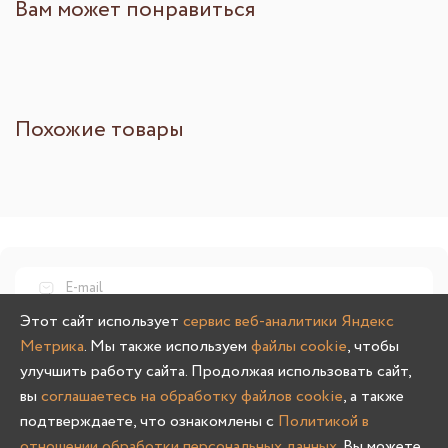
Вам может понравиться
Похожие товары
Этот сайт использует
сервис веб-аналитики Яндекс
Нажимая кнопку "Подписаться" выражаю свое
согласие на
Метрика
. Мы также используем
файлы cookie
, чтобы
обработку персональных данных
и
получение
улучшить работу сайта. Продолжая использовать сайт,
информационных и рекламных материалов
вы
соглашаетесь на обработку файлов cookie
, а также
подтверждаете, что ознакомлены с
Политикой в
Подписаться
отношении обработки персональных данных
. Вы можете