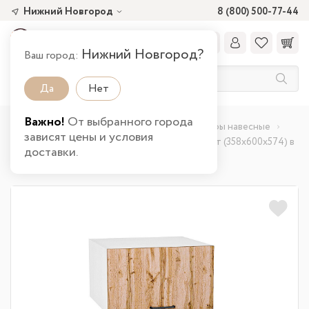
Нижний Новгород
8 (800) 500-77-44
Нижний Новгород?
Ваш город:
Да
Нет
Важно!
От выбранного города
Главная
Каталог товаров
Кухня
Шкафы навесные
зависят цены и условия
Шкаф верхний горизонтальный глубокий Флэт (358х600х574) в
доставки.
Нижнем Новгороде