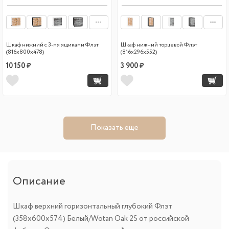
Шкаф нижний с 3-мя ящиками Флэт
Шкаф нижний торцевой Флэт
(816х800х478)
(816х296х552)
10 150 ₽
3 900 ₽
Показать еще
Описание
Шкаф верхний горизонтальный глубокий Флэт
(358х600х574) Белый/Wotan Oak 2S от российской