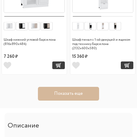
Шкаф нижний угловой Барселона
Шкаф пенал с 1-ой дверцей и ящиком
(816х890х484)
под технику Барселона
(2132х600х580)
7 260 ₽
15 360 ₽
Показать еще
Описание