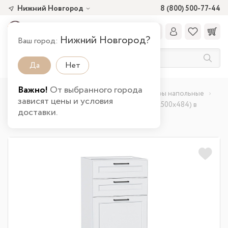
Нижний Новгород
8 (800) 500-77-44
Нижний Новгород?
Ваш город:
Да
Нет
Важно!
От выбранного города
Главная
Каталог товаров
Кухня
Шкафы напольные
зависят цены и условия
Шкаф нижний с 3-мя ящиками Барселона (816х500х484) в
доставки.
Нижнем Новгороде