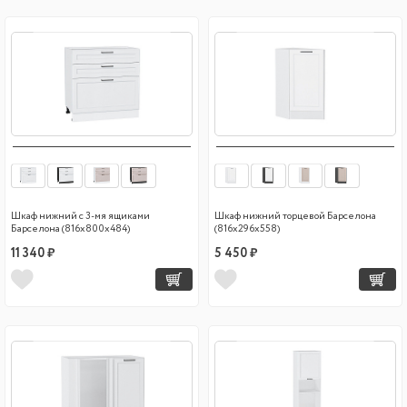
Шкаф нижний с 3-мя ящиками
Шкаф нижний торцевой Барселона
Барселона (816х800х484)
(816х296х558)
11 340 ₽
5 450 ₽