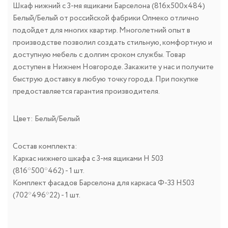
Шкаф нижний с 3-мя ящиками Барселона (816х500х484)
Белый/Белый от российской фабрики Олмеко отлично
подойдет для многих квартир. Многолетний опыт в
производстве позволил создать стильную, комфортную и
доступную мебель с долгим сроком службы. Товар
доступен в Нижнем Новгороде. Закажите у нас и получите
быструю доставку в любую точку города. При покупке
предоставляется гарантия производителя.
Цвет: Белый/Белый
Состав комплекта:
Каркас нижнего шкафа с 3-мя ящиками Н 503
(816*500*462) - 1 шт.
Комплект фасадов Барселона для каркаса Ф-33 Н503
(702*496*22) - 1 шт.