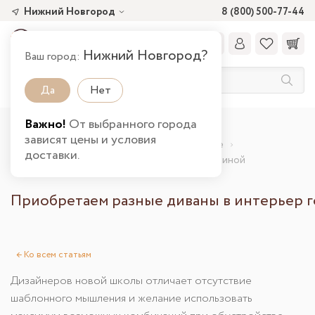
Нижний Новгород
8 (800) 500-77-44
Нижний Новгород?
Ваш город:
Да
Нет
Важно!
От выбранного города
Главная
О компании
Статьи
зависят цены и условия
Полезные материалы для категории Гостиные
доставки.
Приобретаем разные диваны в интерьер гостиной
Приобретаем разные диваны в интерьер 
←
Ко всем статьям
Дизайнеров новой школы отличает отсутствие
шаблонного мышления и желание использовать