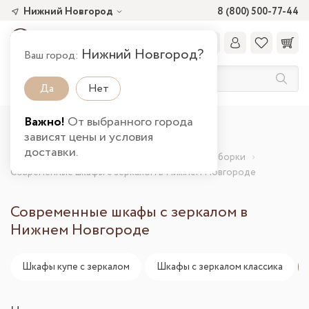
Нижний Новгород
8 (800) 500-77-44
Нижний Новгород?
Ваш город:
Да
Нет
Важно!
От выбранного города
Главная
Каталог товаров
зависят цены и условия
Шкафы и стеллажи от производителя
доставки.
Шкафы с зеркалом от производителя
Подборки
Современные шкафы с зеркалом в Нижнем Новгороде
Современные шкафы с зеркалом в
Нижнем Новгороде
Шкафы купе с зеркалом
Шкафы с зеркалом классика