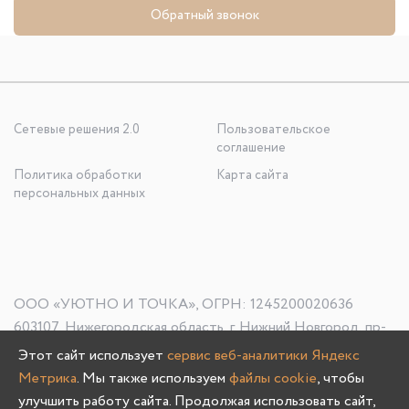
Обратный звонок
Сетевые решения 2.0
Пользовательское
соглашение
Политика обработки
Карта сайта
персональных данных
ООО «УЮТНО И ТОЧКА», ОГРН: 1245200020636
603107, Нижегородская область, г. Нижний Новгород, пр-
кт Гагарина, д. 178/1
Этот сайт использует
сервис веб-аналитики Яндекс
Метрика
. Мы также используем
файлы cookie
, чтобы
улучшить работу сайта. Продолжая использовать сайт,