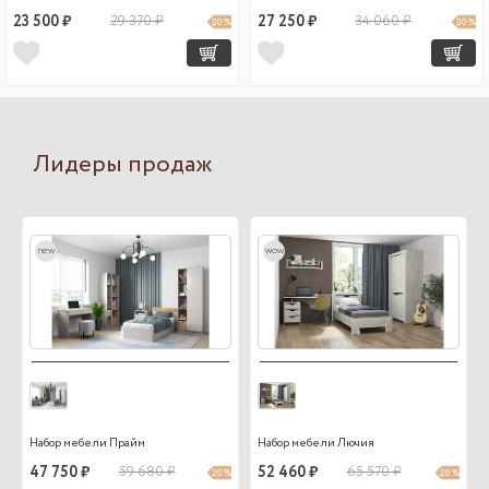
23 500 ₽
29 370 ₽
27 250 ₽
34 060 ₽
20 %
20 %
Лидеры продаж
new
wow
Набор мебели Прайм
Набор мебели Лючия
47 750 ₽
59 680 ₽
52 460 ₽
65 570 ₽
20 %
20 %