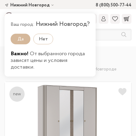
Нижний Новгород
8 (800) 500-77-44
Нижний Новгород?
Ваш город:
Да
Нет
Важно!
От выбранного города
Главная
Каталог товаров
Спальня
зависят цены и условия
Шкафы и стеллажи
доставки.
Шкаф для одежды 34.01 Фантазия в Нижнем Новгороде
new