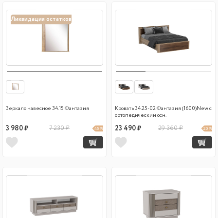
Ликвидация остатков
Зеркало навесное 34.15 Фантазия
Кровать 34.25-02 Фантазия (1600)New с
ортопедическим осн.
3 980 ₽
7 230 ₽
23 490 ₽
29 360 ₽
45 %
20 %