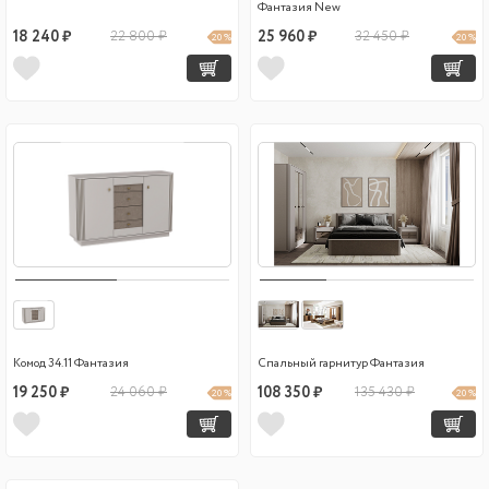
Фантазия New
18 240 ₽
22 800 ₽
25 960 ₽
32 450 ₽
20 %
20 %
Комод 34.11 Фантазия
Спальный гарнитур Фантазия
19 250 ₽
24 060 ₽
108 350 ₽
135 430 ₽
20 %
20 %