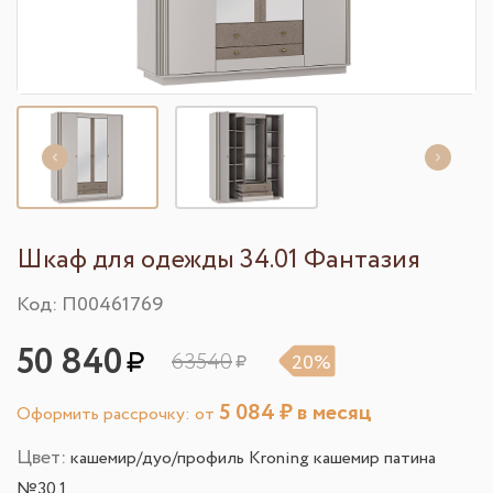
Шкаф для одежды 34.01 Фантазия
Код: П00461769
50 840
63540
20%
5 084
₽ в месяц
Оформить рассрочку: от
Цвет:
кашемир/дуо/профиль Kroning кашемир патина
№30.1