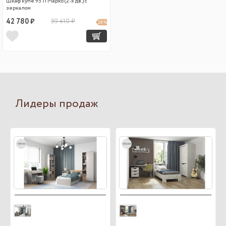
Шкаф купе 95.11 Марко (2-х дв.) с
зеркалом
42 780 ₽
59 410 ₽
28 %
Лидеры продаж
new
wow