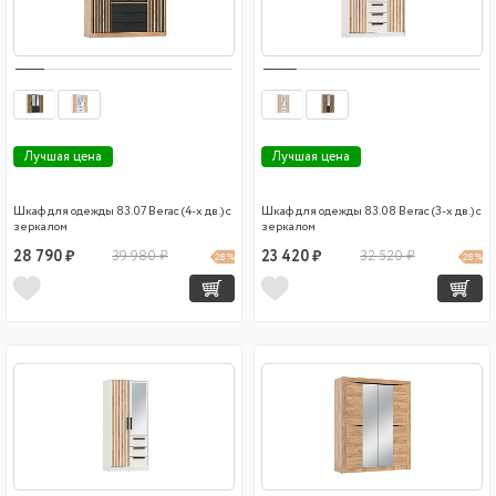
Лучшая цена
Лучшая цена
Шкаф для одежды 83.07 Вегас (4-х дв.) с
Шкаф для одежды 83.08 Вегас (3-х дв.) с
зеркалом
зеркалом
28 790 ₽
39 980 ₽
23 420 ₽
32 520 ₽
28 %
28 %