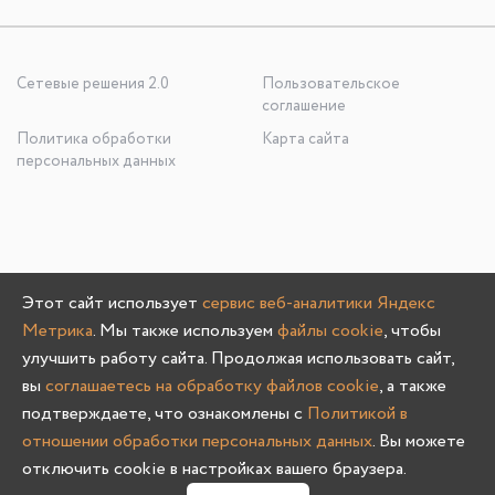
Сетевые решения 2.0
Пользовательское
соглашение
Политика обработки
Карта сайта
персональных данных
ООО «УЮТНО И ТОЧКА», ОГРН: 1245200020636
Этот сайт использует
сервис веб-аналитики Яндекс
603107, Нижегородская область, г. Нижний Новгород, пр-
Метрика
. Мы также используем
файлы cookie
, чтобы
кт Гагарина, д. 178/1
улучшить работу сайта. Продолжая использовать сайт,
вы
соглашаетесь на обработку файлов cookie
, а также
подтверждаете, что ознакомлены с
Политикой в
отношении обработки персональных данных
. Вы можете
Олмеко © 2004 -
2026
отключить cookie в настройках вашего браузера.
0