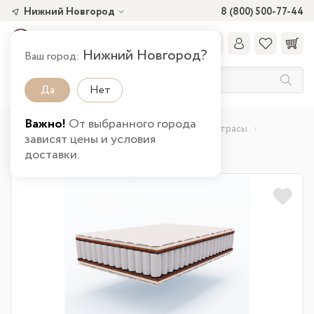
Нижний Новгород
8 (800) 500-77-44
Нижний Новгород?
Ваш город:
Да
Нет
Важно!
От выбранного города
Главная
Каталог товаров
Спальня
Матрасы
зависят цены и условия
Матрас НИКА + в Нижнем Новгороде
доставки.