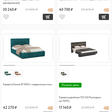
(раздвижная)
30 240 ₽
37 800 ₽
40 700 ₽
50 870 ₽
20 %
20 %
Кровать Гамма Ф 1600 с подъемным мех.
Лучшая цена
Кровать двойная 103.06 Рапсодия
(ш.1600)
42 270 ₽
52 830 ₽
17 140 ₽
23 800 ₽
20 %
28 %