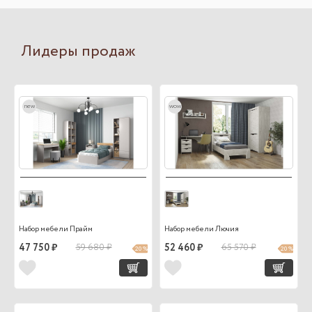
Лидеры продаж
new
wow
Набор мебели Прайм
Набор мебели Лючия
47 750 ₽
59 680 ₽
52 460 ₽
65 570 ₽
20 %
20 %