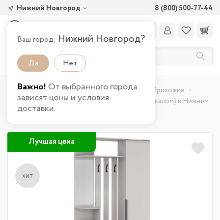
Нижний Новгород
8 (800) 500-77-44
Нижний Новгород?
Ваш город:
Да
Нет
Важно!
От выбранного города
Главная
Каталог товаров
Прихожая
Прихожие
зависят цены и условия
Шкаф комбинированный Кармен-7 New (с зеркалом) в Нижнем
доставки.
Новгороде
Лучшая цена
хит