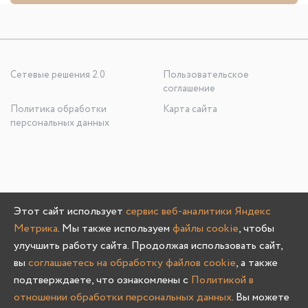
Сетевые решения 2.0
Пользовательское
соглашение
Политика обработки
Карта сайта
персональных данных
ООО «УЮТНО И ТОЧКА», ОГРН: 1245200020636
Этот сайт использует
сервис веб-аналитики Яндекс
603107, Нижегородская область, г. Нижний Новгород, пр-
Метрика
. Мы также используем
файлы cookie
, чтобы
кт Гагарина, д. 178/1
улучшить работу сайта. Продолжая использовать сайт,
вы
соглашаетесь на обработку файлов cookie
, а также
подтверждаете, что ознакомлены с
Политикой в
отношении обработки персональных данных
. Вы можете
Олмеко © 2004 -
2026