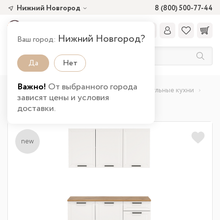
Нижний Новгород
8 (800) 500-77-44
Нижний Новгород?
Ваш город:
Да
Нет
Важно!
От выбранного города
Главная
Каталог товаров
Кухня
Модульные кухни
зависят цены и условия
Кухня Мадрид (1500) в Нижнем Новгороде
доставки.
new