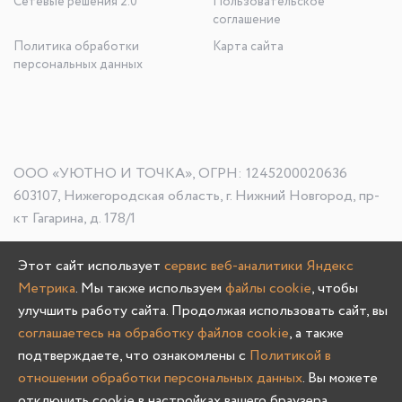
Сетевые решения 2.0
Пользовательское
соглашение
Политика обработки
Карта сайта
персональных данных
ООО «УЮТНО И ТОЧКА», ОГРН: 1245200020636
603107, Нижегородская область, г. Нижний Новгород, пр-
кт Гагарина, д. 178/1
Этот сайт использует
сервис веб-аналитики Яндекс
Метрика
. Мы также используем
файлы cookie
, чтобы
Олмеко © 2004 -
2026
улучшить работу сайта. Продолжая использовать сайт, вы
соглашаетесь на обработку файлов cookie
, а также
подтверждаете, что ознакомлены с
Политикой в
отношении обработки персональных данных
. Вы можете
отключить cookie в настройках вашего браузера.