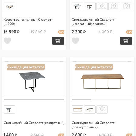
Кровать односпальная Скарлетт
Стол журнальный Скарлетт
(ш.900)
(квадратный) с рамкой
15 890 ₽
19 860 ₽
2 200 ₽
4 000 ₽
20 %
45 %
Ликвидация остатков
Ликвидация остатков
Стол кофейный Скарлетт (квадратный)
Стол журнальный Скарлетт
(прямоугольный)
1 400 ₽
2 540 ₽
2 690 ₽
4 880 ₽
45 %
45 %