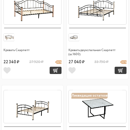
Кровать Скарлетт
Кровать двухспальная Скарлетт
(ш.1600)
22 340 ₽
27 920 ₽
27 040 ₽
33 790 ₽
20 %
20 %
Ликвидация остатков