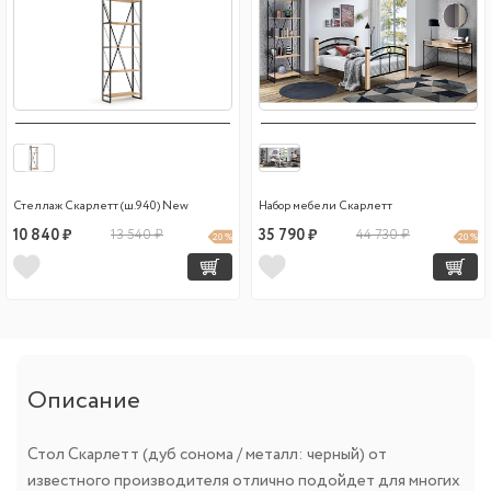
Стеллаж Скарлетт (ш.940) New
Набор мебели Скарлетт
10 840 ₽
13 540 ₽
35 790 ₽
44 730 ₽
20 %
20 %
Описание
Стол Скарлетт (дуб сонома / металл: черный) от
известного производителя отлично подойдет для многих