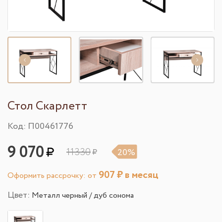
Стол Скарлетт
Код: П00461776
9 070
11330
20%
907
₽ в месяц
Оформить рассрочку: от
Цвет:
Металл черный / дуб сонома