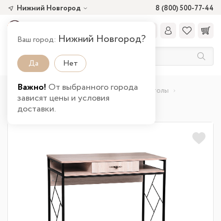
Нижний Новгород
8 (800) 500-77-44
Нижний Новгород?
Ваш город:
Да
Нет
Важно!
От выбранного города
Главная
Каталог товаров
Гостиная
Столы
зависят цены и условия
Стол Скарлетт в Нижнем Новгороде
доставки.