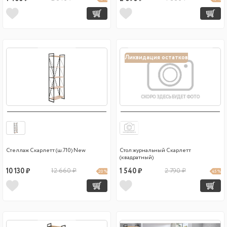
Ликвидация остатков
Стеллаж Скарлетт (ш.710) New
Стол журнальный Скарлетт
(квадратный)
10 130 ₽
12 660 ₽
1 540 ₽
2 790 ₽
20 %
45 %