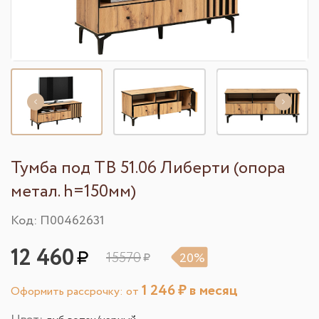
Тумба под ТВ 51.06 Либерти (опора
метал. h=150мм)
Код: П00462631
12 460
15570
20%
1 246
₽ в месяц
Оформить рассрочку: от