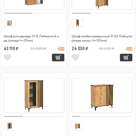
Шкаф для одежды 51.15 Либерти (4-х
Шкаф комбинированный 51.02 Либерти
дв.) (опора h=20мм)
(опора метал. h=150мм)
43 110 ₽
53 880 ₽
24 030 ₽
30 030 ₽
20 %
20 %