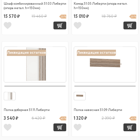
Шкаф комбинированный 51.03 Либерти
Комод 51.05 Либерти (опора метал.
(опора метал. h=150мм)
h=150мм)
15 570 ₽
19 460 ₽
15 010 ₽
18 760 ₽
20 %
20 %
Ликвидация остатков
Ликвидация остатков
Полка доборная 51.11 Либерти
Полка навесная 51.09 Либерти
3 540 ₽
6 420 ₽
1 320 ₽
2 390 ₽
45 %
45 %