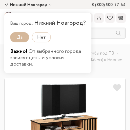
Нижний Новгород
8 (800) 500-77-44
Нижний Новгород?
Ваш город:
Да
Нет
Важно!
От выбранного города
Главная
Каталог товаров
Гостиная
Тумбы под ТВ
зависят цены и условия
Тумба под ТВ 51.06 Либерти (опора метал. h=150мм) в Нижнем
доставки.
Новгороде