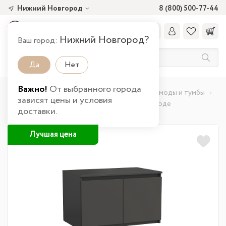
Нижний Новгород
8 (800) 500-77-44
Нижний Новгород?
Ваш город:
Да
Нет
Важно!
От выбранного города
Главная
Каталог товаров
Детская
Комоды и тумбы
зависят цены и условия
Тумба 82.06 Берген (2-х дв.) в Нижнем Новгороде
доставки.
Лучшая цена