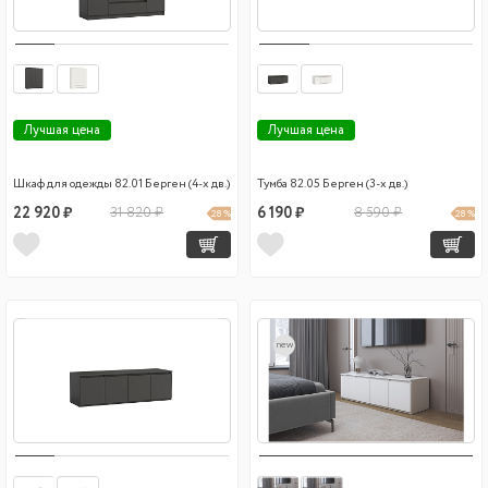
Лучшая цена
Лучшая цена
Шкаф для одежды 82.01 Берген (4-х дв.)
Тумба 82.05 Берген (3-х дв.)
22 920 ₽
31 820 ₽
6 190 ₽
8 590 ₽
28 %
28 %
new