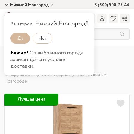
Нижний Новгород
8 (800) 500-77-44
Нижний Новгород?
Ваш город:
Да
Нет
Важно!
От выбранного города
Главная
Каталог товаров
зависят цены и условия
Шкафы и стеллажи от производителя
доставки.
Распашные шкафы от производителя
Шкаф для одежды 90.03 Флорида (2-х дв.) в Нижнем
Новгороде
Лучшая цена