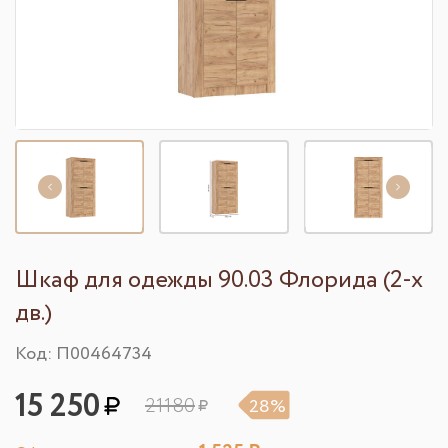
Шкаф для одежды 90.03 Флорида (2-х
дв.)
Код: П00464734
15 250
21180
28%