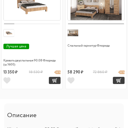
Спальный гарнитур Флорида
Лучшая цена
Кровать двуспальная 90.08 Флорида
(ш.1600)
13 350 ₽
18 530 ₽
58 290 ₽
72 860 ₽
28 %
20 %
Описание