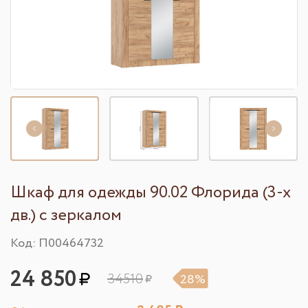
Шкаф для одежды 90.02 Флорида (3-х
дв.) с зеркалом
Код: П00464732
24 850
34510
28%