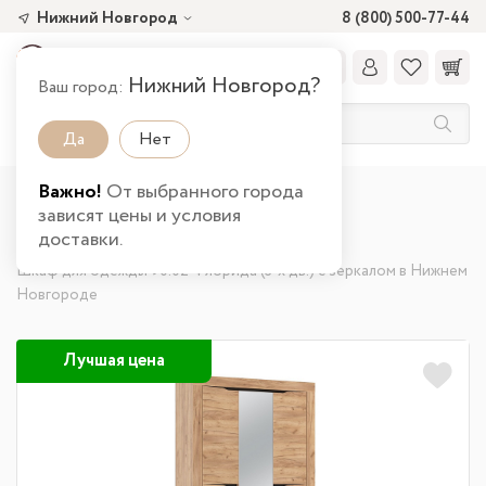
Нижний Новгород
8 (800) 500-77-44
Нижний Новгород?
Ваш город:
Да
Нет
Важно!
От выбранного города
Главная
Каталог товаров
зависят цены и условия
Шкафы и стеллажи от производителя
доставки.
Распашные шкафы от производителя
Шкаф для одежды 90.02 Флорида (3-х дв.) с зеркалом в Нижнем
Новгороде
Лучшая цена