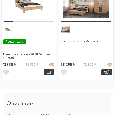
Спальный гарнитур Флорида
Лучшая цена
Кровать двуспальная 90.08 Флорида
(ш.1600)
13 350 ₽
18 530 ₽
58 290 ₽
72 860 ₽
28 %
20 %
Описание