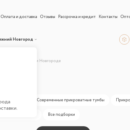
Оплата и доставка
Отзывы
Рассрочка и кредит
Контакты
Опт
ижний Новгород
кроватные в Нижнем Новгороде
мбы
мбы классика
Современные прикроватные тумбы
Прикро
рода
оставки.
бы 30 см (аналоги)
Все подборки