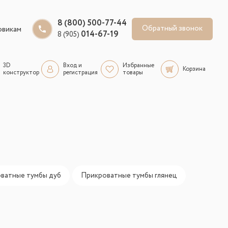
8 (800) 500-77-44
Обратный звонок
овикам
014-67-19
8 (905)
3D
Вход и
Избранные
Корзина
конструктор
регистрация
товары
ватные тумбы дуб
Прикроватные тумбы глянец