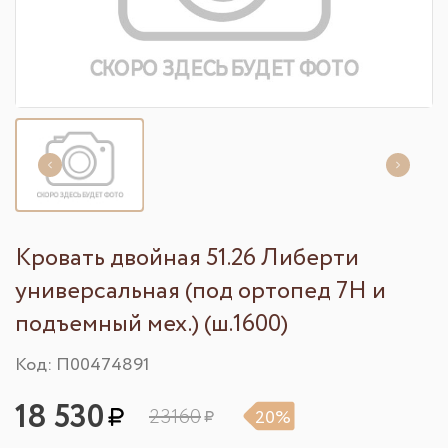
Кровать двойная 51.26 Либерти
универсальная (под ортопед 7Н и
подъемный мех.) (ш.1600)
Код: П00474891
18 530
23160
20%