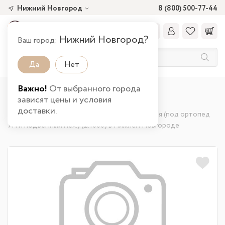
Нижний Новгород
8 (800) 500-77-44
Нижний Новгород?
Ваш город:
Да
Нет
Важно!
От выбранного города
Главная
Каталог товаров
Спальня
зависят цены и условия
Комплектующие для спальни
доставки.
Кровать двойная 51.26 Либерти универсальная (под ортопед
7Н и подъемный мех.) (ш.1600) в Нижнем Новгороде