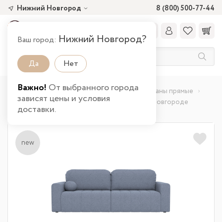
Нижний Новгород
8 (800) 500-77-44
Нижний Новгород?
Ваш город:
Да
Нет
Важно!
От выбранного города
Главная
Каталог товаров
Мягкая
Диваны прямые
зависят цены и условия
Вайли / Диван - кровать 3-х местн. в Нижнем Новгороде
доставки.
new