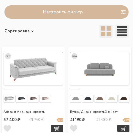
Настроить фильтр
Сортировка
new
new
Амарант А / диван - кровать
Буэно / Диван - кровать 3-х мест
57 400 ₽
71 740 ₽
41 190 ₽
51 480 ₽
20 %
20 %