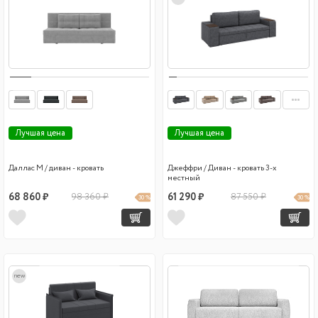
Лучшая цена
Лучшая цена
Даллас М / диван - кровать
Джеффри / Диван - кровать 3-х
местный
68 860 ₽
98 360 ₽
61 290 ₽
87 550 ₽
30 %
30 %
new