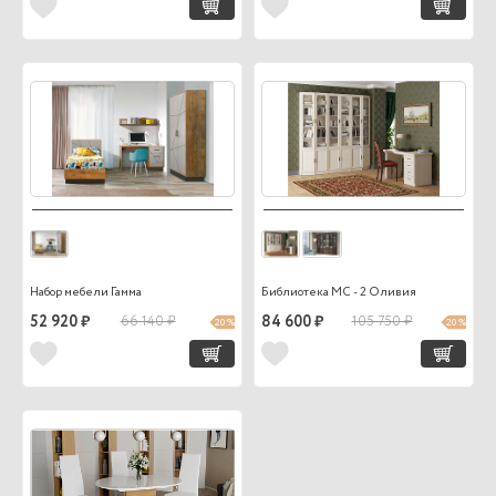
Набор мебели Гамма
Библиотека МС - 2 Оливия
52 920 ₽
66 140 ₽
84 600 ₽
105 750 ₽
20 %
20 %