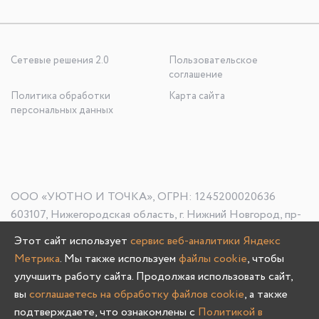
Сетевые решения 2.0
Пользовательское
соглашение
Политика обработки
Карта сайта
персональных данных
ООО «УЮТНО И ТОЧКА», ОГРН: 1245200020636
603107, Нижегородская область, г. Нижний Новгород, пр-
кт Гагарина, д. 178/1
Этот сайт использует
сервис веб-аналитики Яндекс
Метрика
. Мы также используем
файлы cookie
, чтобы
улучшить работу сайта. Продолжая использовать сайт,
Олмеко © 2004 -
2026
вы
соглашаетесь на обработку файлов cookie
, а также
подтверждаете, что ознакомлены с
Политикой в