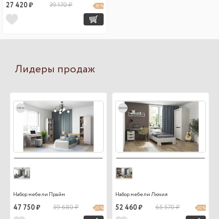
27 420 ₽
39 170 ₽
30 %
Лидеры продаж
new
wow
Набор мебели Прайм
Набор мебели Лючия
47 750 ₽
59 680 ₽
52 460 ₽
65 570 ₽
20 %
20 %