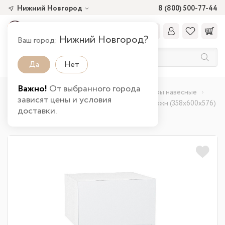
Нижний Новгород
8 (800) 500-77-44
Нижний Новгород?
Ваш город:
Да
Нет
Важно!
От выбранного города
Главная
Каталог товаров
Кухня
Шкафы навесные
зависят цены и условия
Шкаф верхний горизонтальный глубокий Фьюжн (358х600х576)
доставки.
в Нижнем Новгороде