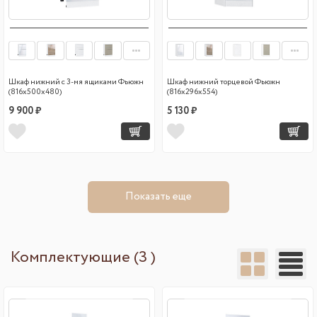
Шкаф нижний с 3-мя ящиками Фьюжн
Шкаф нижний торцевой Фьюжн
(816х500х480)
(816х296х554)
9 900 ₽
5 130 ₽
Показать еще
Комплектующие (3 )