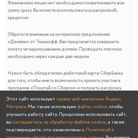
Физическим лицам нет необходимости выплачивать всю
сумму сразу. Вы можете воспользоваться рассрочкой,
кредитом:
Обратите внимание на интересное предложение
«Долями» от Тинькофф. Вам предлагается совершить
оплату четырьмя равными долями. Проводить платежи
необходимо через каждые две недели.
Нужно быть обладателем дебетовой карты СберБанка
для того, чтобы иметь возможность принять участие в
программе «Покупай со Сбером» и получить рассрочку.
После одобрения запроса, поданного в онлайн режиме,
Этот сайт использует
сервис веб-аналитики Яндекс
банк предоставит рассрочку, максимальная
Метрика
. Мы также используем
файлы cookie
, чтобы
продолжительность которой достигает 10 месяцев.
улучшить работу сайта. Продолжая использовать сайт,
Рассрочки удобны тем, что платеж растягивается во
вы
соглашаетесь на обработку файлов cookie
, а также
времени, но за обслуживание заемных средств, платить не
подтверждаете, что ознакомлены с
Политикой в
приходится. Таким образом, существенно снижается
отношении обработки персональных данных
. Вы можете