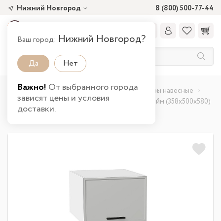
Нижний Новгород
8 (800) 500-77-44
Нижний Новгород?
Ваш город:
Да
Нет
Важно!
От выбранного города
Главная
Каталог товаров
Кухня
Шкафы навесные
зависят цены и условия
Шкаф верхний горизонтальный глубокий Фрейм (358х500х580)
доставки.
в Нижнем Новгороде