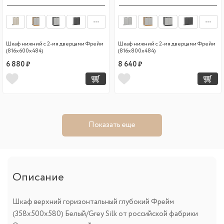
Шкаф нижний с 2-мя дверцами Фрейм
Шкаф нижний с 2-мя дверцами Фрейм
(816х600х484)
(816х800х484)
6 880 ₽
8 640 ₽
Показать еще
Описание
Шкаф верхний горизонтальный глубокий Фрейм
(358х500х580) Белый/Grey Silk от российской фабрики