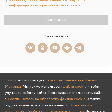
информационных и рекламных материалов
Подписаться
Мы в соц.сетях
КАТАЛОГ МЕБЕЛИ
Этот сайт использует
сервис веб-аналитики Яндекс
Гостиная
Спальня
Метрика
. Мы также используем
файлы cookie
, чтобы
Детская
Прихожая
улучшить работу сайта. Продолжая использовать сайт,
вы
соглашаетесь на обработку файлов cookie
, а также
Кухня
Офис
подтверждаете, что ознакомлены с
Политикой в
Мягкая
Шкафы и стеллажи
отношении обработки персональных данных
. Вы можете