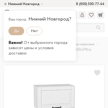
Нижний Новгород
8 (800) 500-77-44
Нижний Новгород?
Ваш город:
Да
Нет
Важно!
От выбранного города
Главная
Каталог товаров
Кухня
Шкафы навесные
зависят цены и условия
Шкаф верхний горизонтальный Дублин (358х600х318) в
доставки.
Нижнем Новгороде