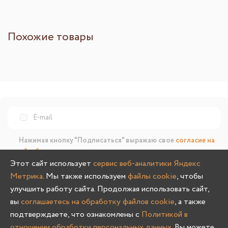
Похожие товары
Нажимая кнопку "Подписаться" выражаю свое
согласие на
обработку персональных данных
и
получение
информационных и рекламных материалов
Этот сайт использует
сервис веб-аналитики Яндекс
Метрика
. Мы также используем
файлы cookie
, чтобы
улучшить работу сайта. Продолжая использовать сайт,
Подписаться
вы
соглашаетесь на обработку файлов cookie
, а также
подтверждаете, что ознакомлены с
Политикой в
Мы в соц.сетях
отношении обработки персональных данных
. Вы можете