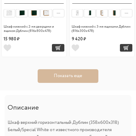
Шкаф нижний с 2-мя дверцами и
Шкаф нижний с 3-мя ящиками Дублин
ящиком Дублин (816х800х478)
(816х300х478)
15 980 ₽
9 420 ₽
Показать еще
Описание
Шкаф верхний горизонтальный Дублин (358х600х318)
Белый/Special White от известного производителя