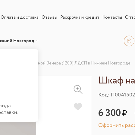
Оплата и доставка
Отзывы
Рассрочка и кредит
Контакты
Опт
ижний Новгород
ные
Шкаф навесной Венера (1200) ЛДСП в Нижнем Новгороде
Шкаф на
Код: П004150
рода
6 300
оставки.
Оформить расс