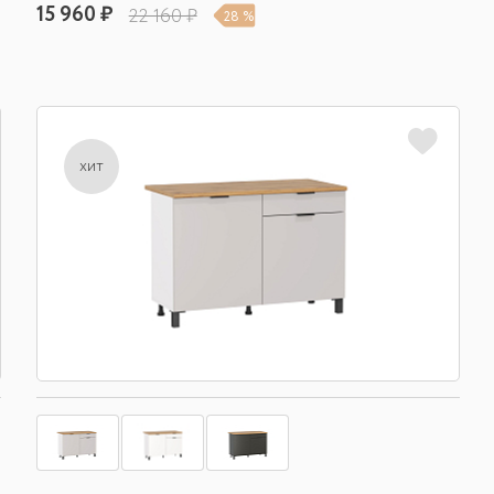
15 960 ₽
22 160 ₽
28 %
хит