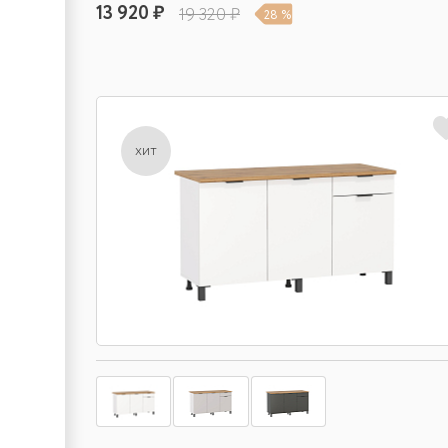
13 920 ₽
19 320 ₽
28 %
хит