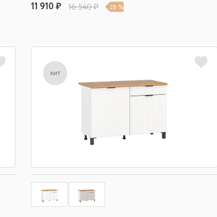
11 910 ₽
16 540 ₽
28 %
хит