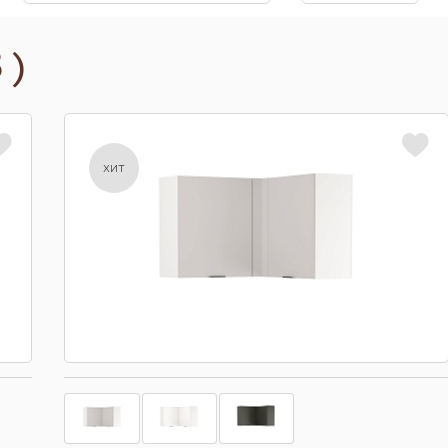
 )
хит