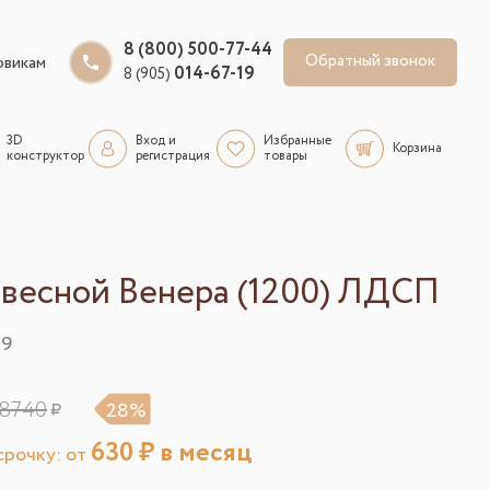
8 (800) 500-77-44
Обратный звонок
овикам
014-67-19
8 (905)
3D
Вход и
Избранные
Корзина
конструктор
регистрация
товары
весной Венера (1200) ЛДСП
29
8740
28%
630
₽ в месяц
рочку: от