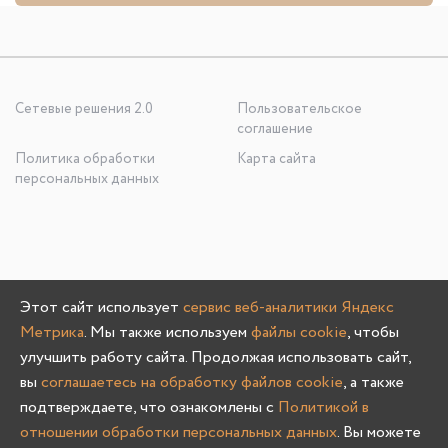
Сетевые решения 2.0
Пользовательское
соглашение
Политика обработки
Карта сайта
персональных данных
ООО «УЮТНО И ТОЧКА», ОГРН: 1245200020636
Этот сайт использует
сервис веб-аналитики Яндекс
603107, Нижегородская область, г. Нижний Новгород, пр-
Метрика
. Мы также используем
файлы cookie
, чтобы
кт Гагарина, д. 178/1
улучшить работу сайта. Продолжая использовать сайт,
вы
соглашаетесь на обработку файлов cookie
, а также
подтверждаете, что ознакомлены с
Политикой в
отношении обработки персональных данных
. Вы можете
Олмеко © 2004 -
2026