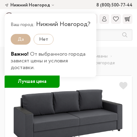
Нижний Новгород
8 (800) 500-77-44
Нижний Новгород?
Ваш город:
Да
Нет
Важно!
От выбранного города
Главная
Каталог товаров
Гостиная
Диваны
зависят цены и условия
Гермес / Диван - кровать 3-х мест в Нижнем Новгороде
доставки.
Лучшая цена